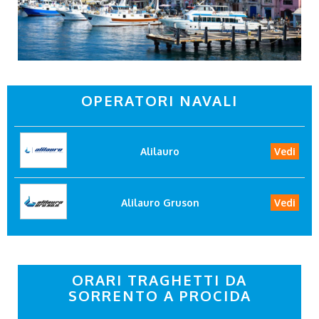
OPERATORI NAVALI
Alilauro
Vedi
Alilauro Gruson
Vedi
ORARI TRAGHETTI DA
SORRENTO A PROCIDA