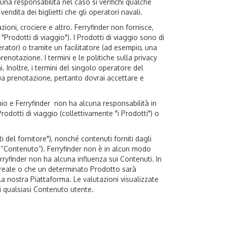
una responsabilità nel caso si verifichi qualche
endita dei biglietti che gli operatori navali.
ioni, crociere e altro. Ferryfinder non fornisce,
Prodotti di viaggio"). I Prodotti di viaggio sono di
perator) o tramite un facilitatore (ad esempio, una
 prenotazione. I termini e le politiche sulla privacy
. Inoltre, i termini del singolo operatore del
tua prenotazione, pertanto dovrai accettare e
chio e Ferryfinder non ha alcuna responsabilità in
rodotti di viaggio (collettivamente "i Prodotti") o
ti del fornitore"), nonché contenuti forniti dagli
l “Contenuto”). Ferryfinder non è in alcun modo
Ferryfinder non ha alcuna influenza sui Contenuti. In
po reale o che un determinato Prodotto sarà
a nostra Piattaforma. Le valutazioni visualizzate
i qualsiasi Contenuto utente.