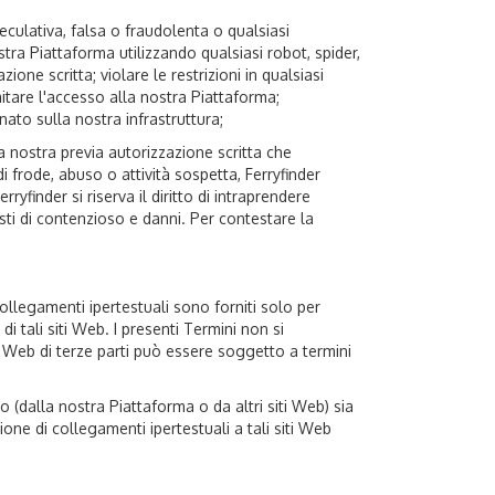
eculativa, falsa o fraudolenta o qualsiasi
ra Piattaforma utilizzando qualsiasi robot, spider,
ne scritta; violare le restrizioni in qualsiasi
itare l'accesso alla nostra Piattaforma;
ato sulla nostra infrastruttura;
a nostra previa autorizzazione scritta che
 frode, abuso o attività sospetta, Ferryfinder
ryfinder si riserva il diritto di intraprendere
osti di contenzioso e danni. Per contestare la
collegamenti ipertestuali sono forniti solo per
i tali siti Web. I presenti Termini non si
iti Web di terze parti può essere soggetto a termini
 (dalla nostra Piattaforma o da altri siti Web) sia
sione di collegamenti ipertestuali a tali siti Web