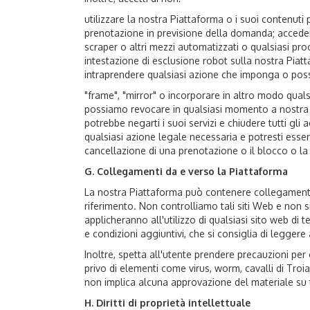
utilizzare la nostra Piattaforma o i suoi contenuti
prenotazione in previsione della domanda; accedere
scraper o altri mezzi automatizzati o qualsiasi pro
intestazione di esclusione robot sulla nostra Piat
intraprendere qualsiasi azione che imponga o possa
"frame", "mirror" o incorporare in altro modo quals
possiamo revocare in qualsiasi momento a nostra di
potrebbe negarti i suoi servizi e chiudere tutti gli a
qualsiasi azione legale necessaria e potresti esser
cancellazione di una prenotazione o il blocco o la ch
G. Collegamenti da e verso la Piattaforma
La nostra Piattaforma può contenere collegamenti ip
riferimento. Non controlliamo tali siti Web e non si
applicheranno all'utilizzo di qualsiasi sito web di t
e condizioni aggiuntivi, che si consiglia di leggere 
Inoltre, spetta all'utente prendere precauzioni per
privo di elementi come virus, worm, cavalli di Troia,
non implica alcuna approvazione del materiale su t
H. Diritti di proprietà intellettuale