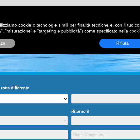
ATORI
DESTINAZIONI
ROTTE
BLOG
CONTATTI
P
ilizziamo cookie o tecnologie simili per finalità tecniche e, con il tuo c
", "misurazione" e "targeting e pubblicità") come specificato nella
cooki
zza
Rifiuta