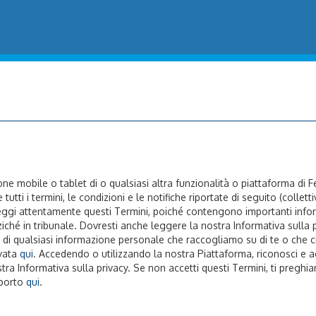
one mobile o tablet di o qualsiasi altra funzionalità o piattaforma di F
utti i termini, le condizioni e le notifiche riportate di seguito (collet
 Leggi attentamente questi Termini, poiché contengono importanti inform
ziché in tribunale. Dovresti anche leggere la nostra Informativa sulla p
o di qualsiasi informazione personale che raccogliamo su di te o che ci
ovata
qui
. Accedendo o utilizzando la nostra Piattaforma, riconosci e a
ra Informativa sulla privacy. Se non accetti questi Termini, ti preghi
pporto
qui
.