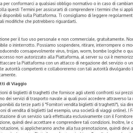
ta per conformarci a qualsiasi obbligo normativo o in caso di cambiam
rolla questi Termini per assicurarti di comprendere i termini che si a
i disponibili sulla Piattaforma. Ti consigliamo di leggere regolarmente
li modifiche che potrebbero riguardarti.
zione per il tuo uso personale e non commerciale, gratuitamente. No
bile o ininterrotto. Possiamo sospendere, ritirare, interrompere o mod
troducendo consapevolmente virus, trojan, worm, bombe logiche o qual
 accesso non autorizzato alla Piattaforma, al server su cui è memorizz
accare la Piattaforma con un attacco di negazione del servizio o un a
e autorità competenti e collaboreremo con tali autorità divulgando la t
atamente.
ti di Viaggio
 di biglietti di traghetti che fornisce agli utenti confronti sui prezzi p
 dei servizi di trasporto navale ai quali puoi accedere attraverso la nos
sponibili da terze parti (i "Fornitori vendita biglietti di traghetti"), si
oni di vendita di biglietti (ad esempio, una società di viaggi online). I 
notazione di un servizio sarà effettuata esclusivamente con il Fornitore d
ione, quindi devi accettare e comprendere tali condizioni. Inoltre, le c
renotazione, si applicheranno anche alla tua prenotazione, quindi devi