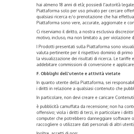
hai almeno 18 anni di età; possiedi l'autorità legal
Piattaforma solo per uso privato per cercare offerte
qualsiasi ricerca e/o prenotazione che hai effettuat
Piattaforma sono vere, accurate, aggiornate e co
Ci riserviamo il diritto, a nostra esclusiva discrez
motivo, incluso, ma non limitato a, per violazione d
I Prodotti presentati sulla Piattaforma sono visual
valuta pertinente per il rispettivo dominio di prim
la visualizzazione dei risultati di ricerca. Le tarif
addebitare commissioni di conversione e applicare i
F. Obblighi dell'utente e attività vietate
In quanto utente della Piattaforma, sei responsabile 
i diritti in relazione a qualsiasi contenuto che pubbl
In particolare, non devi creare e caricare Contenut
è pubblicità camuffata da recensione; non ha conte
offensivo; viola i diritti di terzi, in particolare i 
computer che potrebbero danneggiare software o h
raccogliere o utilizzare dati personali di altri utent
Inoltre, accetti di non: