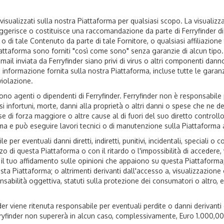
 visualizzati sulla nostra Piattaforma per qualsiasi scopo. La visualiz
ggerisce o costituisce una raccomandazione da parte di Ferryfinder d
i tale Contenuto da parte di tale Fornitore, o qualsiasi affiliazione tr
Piattaforma sono forniti "così come sono" senza garanzie di alcun tipo.
mail inviata da Ferryfinder siano privi di virus o altri componenti dan
 informazione fornita sulla nostra Piattaforma, incluse tutte le garanz
violazione.
no agenti o dipendenti di Ferryfinder. Ferryfinder non è responsabile pe
usi infortuni, morte, danni alla proprietà o altri danni o spese che ne 
se di forza maggiore o altre cause al di fuori del suo diretto controll
forma e può eseguire lavori tecnici o di manutenzione sulla Piattaforma 
 per eventuali danni diretti, indiretti, punitivi, incidentali, speciali o
izzo di questa Piattaforma o con il ritardo o l'impossibilità di accedere
, il tuo affidamento sulle opinioni che appaiono su questa Piattaforma; 
uesta Piattaforma; o altrimenti derivanti dall'accesso a, visualizzazion
sponsabilità oggettiva, statuti sulla protezione dei consumatori o altro,
nder viene ritenuta responsabile per eventuali perdite o danni derivan
Ferryfinder non supererà in alcun caso, complessivamente, Euro 1.000,00