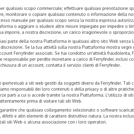
 per qualsiasi scopo commerciale; effettuare qualsiasi prenotazione sp
, monitorare o copiare qualsiasi contenuto o informazione della nost
cesso manuale per qualsiasi scopo senza la nostra espressa autorizzazio
taforma o aggirare o eludere altre misure impiegate per impedire o lim
 imporre, a nostra discrezione, un carico irragionevole o sproporzion
iasi parte della nostra Piattaforma in qualsiasi altro sito Web senza l
screzione. Se la tua attività sulla nostra Piattaforma mostra segni di
ccount Ferryfinder associati. Se hai condotto un'attività fraudolenta, Fer
e responsabile per perdite monetarie a carico di Ferryfinder, inclusi c
iusura di un account, contatta il servizio clienti di Ferryfinder.
ertestuali a siti web gestiti da soggetti diversi da Ferryfinder. Tali 
amo responsabili dei loro contenuti o della privacy o di altre pratiche d
erze parti a cui si accede tramite la nostra Piattaforma. L'utilizzo di s
attentamente prima di visitare tali siti Web.
 garantire che qualsiasi collegamento selezionato o software scaricato
 difetti e altri elementi di carattere distruttivo natura. La nostra inclu
ali siti Web o alcuna associazione con i loro operatori.