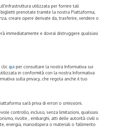
l'infrastruttura utilizzata per fornire tali
 biglietti prenotate tramite la nostra Piattaforma,
enza, creare opere derivate da, trasferire, vendere o
cesserà immediatamente e dovrai distruggere qualsiasi
 clic
qui
per consultare la nostra Informativa sui
tilizzata in conformità con la nostra Informativa
ormativa sulla privacy, che regola anche il tuo
iattaforma sarà priva di errori o omissioni.
le controllo, incluso, senza limitazioni, qualsiasi
mo, rivolte , embarghi, atti delle autorità civili o
rante, energia, manodopera o materiali o fallimento