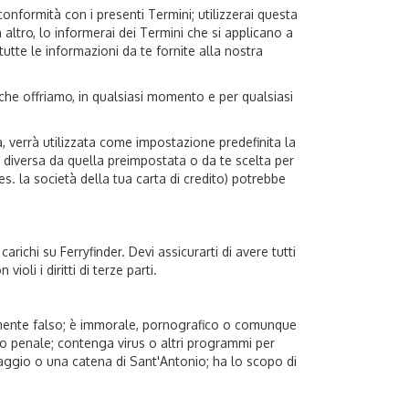
conformità con i presenti Termini; utilizzerai questa
 altro, lo informerai dei Termini che si applicano a
tutte le informazioni da te fornite alla nostra
i che offriamo, in qualsiasi momento e per qualsiasi
a, verrà utilizzata come impostazione predefinita la
a diversa da quella preimpostata o da te scelta per
 es. la società della tua carta di credito) potrebbe
arichi su Ferryfinder. Devi assicurarti di avere tutti
oli i diritti di terze parti.
almente falso; è immorale, pornografico o comunque
 reato penale; contenga virus o altri programmi per
ggio o una catena di Sant'Antonio; ha lo scopo di