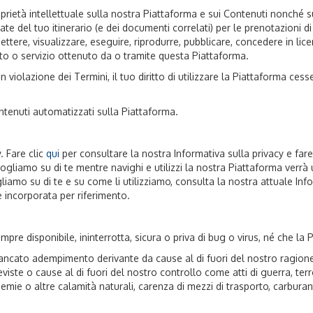
 proprietà intellettuale sulla nostra Piattaforma e sui Contenuti nonché sul
e del tuo itinerario (e dei documenti correlati) per le prenotazioni di
mettere, visualizzare, eseguire, riprodurre, pubblicare, concedere in lic
to o servizio ottenuto da o tramite questa Piattaforma.
 in violazione dei Termini, il tuo diritto di utilizzare la Piattaforma 
ntenuti automatizzati sulla Piattaforma.
. Fare clic
qui
per consultare la nostra Informativa sulla privacy e fare
liamo su di te mentre navighi e utilizzi la nostra Piattaforma verrà u
gliamo su di te e su come li utilizziamo, consulta la nostra attuale Inf
è incorporata per riferimento.
e disponibile, ininterrotta, sicura o priva di bug o virus, né che la P
ncato adempimento derivante da cause al di fuori del nostro ragionevo
 o cause al di fuori del nostro controllo come atti di guerra, terroris
 epidemie o altre calamità naturali, carenza di mezzi di trasporto, carbu