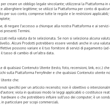
e per creare un obbligo legale vincolante; utilizzerai la Piattaforma in 
 alberghiere legittime; se utilizzi la Piattaforma per conto di qualcun
o per suo conto, comprese tutte le regole e le restrizioni applicabili; 
mplete;
ione, di negare l'accesso a chiunque alla nostra Piattaforma e ai serviz
ei presenti Termini.
izzati nella valuta da te selezionata. Se non si seleziona alcuna valut
o livello. Alcuni Prodotti potrebbero essere venduti anche in una valut
fe effettive possono variare e il tuo fornitore di servizi di pagamento (ad
l tasso di cambio di un'altra data.
di qualsiasi Contenuto Utente (testo, foto, recensioni, link, ecc.) che c
ichi sulla Piattaforma Ferryfinder e che qualsiasi Contenuto utente non vi
i Utente che:
nuti specifici per un articolo recensito; non è obiettivo o intenzion
diritti d'autore; viola in qualsiasi modo le leggi applicabili o costituisce
ardware o che potrebbero influire sull'uso dei computer; è un sonda
i, in particolare per scopi commerciali.