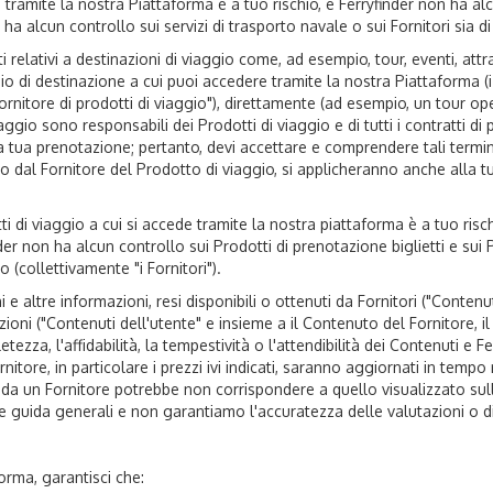
 tramite la nostra Piattaforma è a tuo rischio, e Ferryfinder non ha alc
 alcun controllo sui servizi di trasporto navale o sui Fornitori sia di v
relativi a destinazioni di viaggio come, ad esempio, tour, eventi, attraz
o di destinazione a cui puoi accedere tramite la nostra Piattaforma (i "
l "Fornitore di prodotti di viaggio"), direttamente (ad esempio, un tour o
viaggio sono responsabili dei Prodotti di viaggio e di tutti i contratti di
la tua prenotazione; pertanto, devi accettare e comprendere tali termini
rso dal Fornitore del Prodotto di viaggio, si applicheranno anche alla 
ti di viaggio a cui si accede tramite la nostra piattaforma è a tuo ris
r non ha alcun controllo sui Prodotti di prenotazione biglietti e sui P
io (collettivamente "i Fornitori").
i e altre informazioni, resi disponibili o ottenuti da Fornitori ("Contenu
ioni ("Contenuti dell'utente" e insieme a il Contenuto del Fornitore, i
tezza, l'affidabilità, la tempestività o l'attendibilità dei Contenuti e 
nitore, in particolare i prezzi ivi indicati, saranno aggiornati in tem
o da un Fornitore potrebbe non corrispondere a quello visualizzato sull
 guida generali e non garantiamo l'accuratezza delle valutazioni o d
orma, garantisci che: