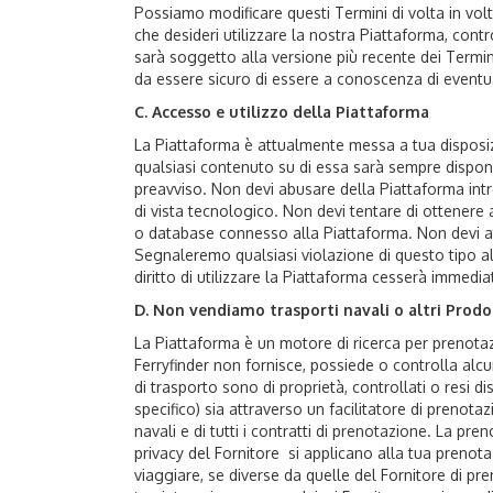
Possiamo modificare questi Termini di volta in vol
che desideri utilizzare la nostra Piattaforma, cont
sarà soggetto alla versione più recente dei Termin
da essere sicuro di essere a conoscenza di eventua
C. Accesso e utilizzo della Piattaforma
La Piattaforma è attualmente messa a tua disposi
qualsiasi contenuto su di essa sarà sempre disponi
preavviso. Non devi abusare della Piattaforma in
di vista tecnologico. Non devi tentare di ottenere
o database connesso alla Piattaforma. Non devi att
Segnaleremo qualsiasi violazione di questo tipo all
diritto di utilizzare la Piattaforma cesserà immedi
D. Non vendiamo trasporti navali o altri Prodot
La Piattaforma è un motore di ricerca per prenotazioni
Ferryfinder non fornisce, possiede o controlla alcuno
di trasporto sono di proprietà, controllati o resi di
specifico) sia attraverso un facilitatore di prenotazi
navali e di tutti i contratti di prenotazione. La pre
privacy del Fornitore si applicano alla tua prenotaz
viaggiare, se diverse da quelle del Fornitore di p