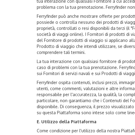
tua interazione con qualsiasi Fornitore a cui accedi
problema con la tua prenotazione. Ferryfinder non ha
Ferryfinder può anche mostrare offerte per prodotti 
possiede o controlla nessuno dei prodotti di viaggi
proprietà, controllati o resi disponibili da terzi (i
società di viaggi online). I Fornitori di prodotti di 
del Fornitore di prodotti di viaggio si applicano al
Prodotto di viaggio che intendi utilizzare, se dive
comprendere tali termini.
La tua interazione con qualsiasi fornitore di prodot
caso di problemi con la tua prenotazione. Ferryfinde
sui Fornitori di servizi navali e sui Prodotti di viagg
Ferryfinder ospita contenuti, inclusi prezzi, immagin
utenti, come commenti, valutazioni e altre informaz
responsabile per l'accuratezza, la qualità, la comple
particolare, non garantiamo che i Contenuti del For
disponibile. Di conseguenza, il prezzo visualizzat
su questa Piattaforma sono intese solo come linee
E. Utilizzo della Piattaforma
Come condizione per l'utilizzo della nostra Piattaf