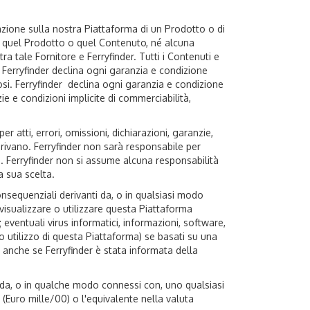
zazione sulla nostra Piattaforma di un Prodotto o di
i quel Prodotto o quel Contenuto, né alcuna
a tale Fornitore e Ferryfinder. Tutti i Contenuti e
 Ferryfinder declina ogni garanzia e condizione
nosi. Ferryfinder declina ogni garanzia e condizione
ie e condizioni implicite di commerciabilità,
r atti, errori, omissioni, dichiarazioni, garanzie,
derivano. Ferryfinder non sarà responsabile per
o. Ferryfinder non si assume alcuna responsabilità
a sua scelta.
 consequenziali derivanti da, o in qualsiasi modo
, visualizzare o utilizzare questa Piattaforma
eventuali virus informatici, informazioni, software,
e o utilizzo di questa Piattaforma) se basati su una
 e anche se Ferryfinder è stata informata della
ti da, o in qualche modo connessi con, uno qualsiasi
 (Euro mille/00) o l'equivalente nella valuta