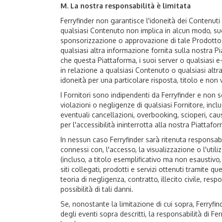
M. La nostra responsabilità è limitata
Ferryfinder non garantisce l'idoneità dei Contenuti
qualsiasi Contenuto non implica in alcun modo, su
sponsorizzazione o approvazione di tale Prodotto o d
qualsiasi altra informazione fornita sulla nostra 
che questa Piattaforma, i suoi server o qualsiasi e-
in relazione a qualsiasi Contenuto o qualsiasi altra
idoneità per una particolare risposta, titolo e non 
I Fornitori sono indipendenti da Ferryfinder e non so
violazioni o negligenze di qualsiasi Fornitore, incl
eventuali cancellazioni, overbooking, scioperi, cau
per l'accessibilità ininterrotta alla nostra Piatta
In nessun caso Ferryfinder sarà ritenuta responsabile
connessi con, l'accesso, la visualizzazione o l'util
(incluso, a titolo esemplificativo ma non esaustivo
siti collegati, prodotti e servizi ottenuti tramite q
teoria di negligenza, contratto, illecito civile, re
possibilità di tali danni.
Se, nonostante la limitazione di cui sopra, Ferryfi
degli eventi sopra descritti, la responsabilità di 