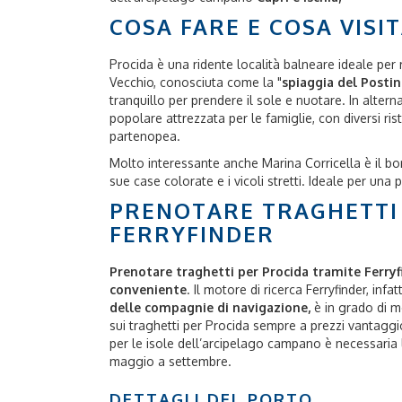
COSA FARE E COSA VISI
Procida è una ridente località balneare ideale per 
Vecchio, conosciuta come la "
spiaggia del Posti
tranquillo per prendere il sole e nuotare. In altern
popolare attrezzata per le famiglie, con diversi rist
partenopea.
Molto interessante anche Marina Corricella è il bo
sue case colorate e i vicoli stretti. Ideale per una
PRENOTARE TRAGHETTI 
FERRYFINDER
Prenotare traghetti per Procida tramite Ferryf
conveniente
. Il motore di ricerca Ferryfinder, infa
delle compagnie di navigazione,
è in grado di mo
sui traghetti per Procida sempre a prezzi vantaggi
per le isole dell’arcipelago campano è necessaria l
maggio a settembre.
DETTAGLI DEL PORTO