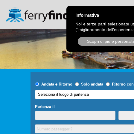
CHI SIAMO
OPER
Informativa
Noi e terze parti selezionate ut
("miglioramento dell'esperienza
Scopri di più e personali