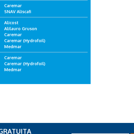
Caremar
SNAV Aliscafi
Alicost
Alilauro Gruson
Caremar
Caremar (Hydrofoil)
Medmar
Caremar
Caremar (Hydrofoil)
Medmar
 GRATUITA