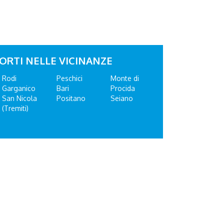
ORTI NELLE VICINANZE
Rodi
Peschici
Monte di
Garganico
Bari
Procida
San Nicola
Positano
Seiano
(Tremiti)