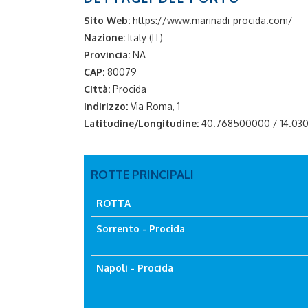
Sito Web:
https://www.marinadi-procida.com/
Nazione:
Italy (IT)
Provincia:
NA
CAP:
80079
Città:
Procida
Indirizzo:
Via Roma, 1
Latitudine/Longitudine:
40.768500000 / 14.0
ROTTE PRINCIPALI
ROTTA
Sorrento - Procida
Napoli - Procida