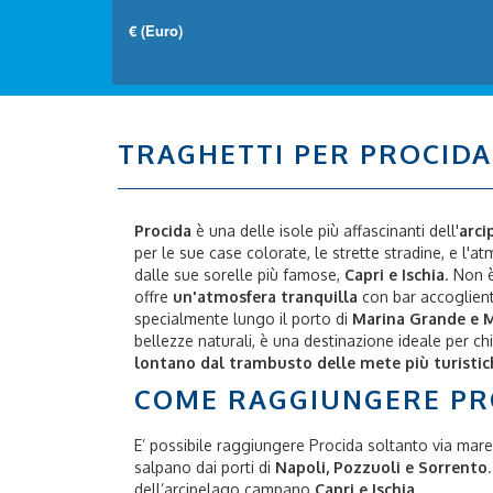
TRAGHETTI PER PROCIDA
Procida
è una delle isole più affascinanti dell'
arc
per le sue case colorate, le strette stradine, e l'a
dalle sue sorelle più famose,
Capri
e
Ischia
. Non 
offre
un'atmosfera tranquilla
con bar accoglienti
specialmente lungo il porto di
Marina Grande e M
bellezze naturali, è una destinazione ideale per ch
lontano dal trambusto delle mete più turistic
COME RAGGIUNGERE PR
E’ possibile raggiungere Procida soltanto via mare
salpano dai porti di
Napoli, Pozzuoli e Sorrento
dell’arcipelago campano
Capri e Ischia,