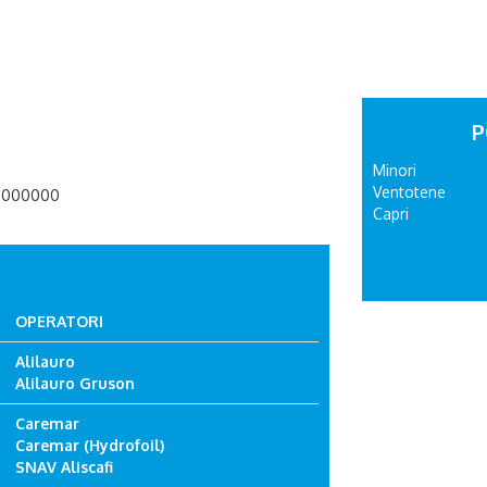
P
Minori
Ventotene
30000000
Capri
OPERATORI
Alilauro
Alilauro Gruson
Caremar
Caremar (Hydrofoil)
SNAV Aliscafi