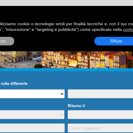
ATORI
DESTINAZIONI
ROTTE
BLOG
CONTATTI
P
ilizziamo cookie o tecnologie simili per finalità tecniche e, con il tuo c
", "misurazione" e "targeting e pubblicità") come specificato nella
cooki
zza
Rifiuta