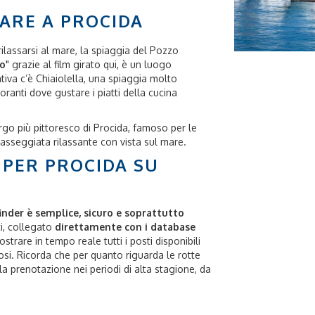
TARE A PROCIDA
rilassarsi al mare, la spiaggia del Pozzo
no
" grazie al film girato qui, è un luogo
ativa c’è Chiaiolella, una spiaggia molto
oranti dove gustare i piatti della cucina
rgo più pittoresco di Procida, famoso per le
 passeggiata rilassante con vista sul mare.
PER PROCIDA SU
inder è semplice, sicuro e soprattutto
tti, collegato
direttamente con i database
strare in tempo reale tutti i posti disponibili
osi. Ricorda che per quanto riguarda le rotte
a prenotazione nei periodi di alta stagione, da