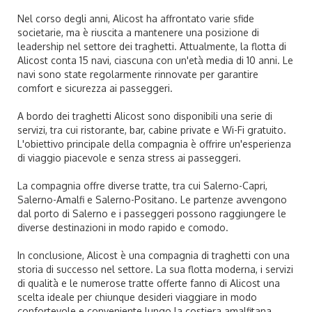
Nel corso degli anni, Alicost ha affrontato varie sfide
societarie, ma è riuscita a mantenere una posizione di
leadership nel settore dei traghetti. Attualmente, la flotta di
Alicost conta 15 navi, ciascuna con un'età media di 10 anni. Le
navi sono state regolarmente rinnovate per garantire
comfort e sicurezza ai passeggeri.
A bordo dei traghetti Alicost sono disponibili una serie di
servizi, tra cui ristorante, bar, cabine private e Wi-Fi gratuito.
L'obiettivo principale della compagnia è offrire un'esperienza
di viaggio piacevole e senza stress ai passeggeri.
La compagnia offre diverse tratte, tra cui Salerno-Capri,
Salerno-Amalfi e Salerno-Positano. Le partenze avvengono
dal porto di Salerno e i passeggeri possono raggiungere le
diverse destinazioni in modo rapido e comodo.
In conclusione, Alicost è una compagnia di traghetti con una
storia di successo nel settore. La sua flotta moderna, i servizi
di qualità e le numerose tratte offerte fanno di Alicost una
scelta ideale per chiunque desideri viaggiare in modo
confortevole e conveniente lungo la costiera amalfitana.