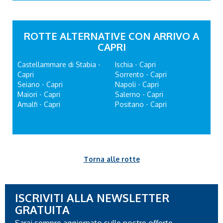
ROTTE ALTERNATIVE CON ARRIVO A
CAPRI
Castellammare di Stabia -
Ischia - Capri
Capri
Sorrento - Capri
Seiano - Capri
Napoli - Capri
Maiori - Capri
Salerno - Capri
Amalfi - Capri
Positano - Capri
Torna alle rotte
ISCRIVITI ALLA NEWSLETTER
GRATUITA
Sarai sempre aggiornato sulle nostre offerte