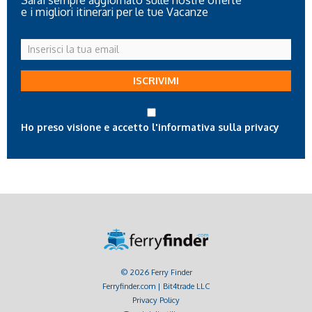
e i migliori itinerari per le tue Vacanze
Inserisci
la
tua
ISCRIVIMI
email
Ho preso visione e accetto l'informativa sulla privacy
© 2026 Ferry Finder
Ferryfinder.com | Bit4trade LLC
Privacy Policy