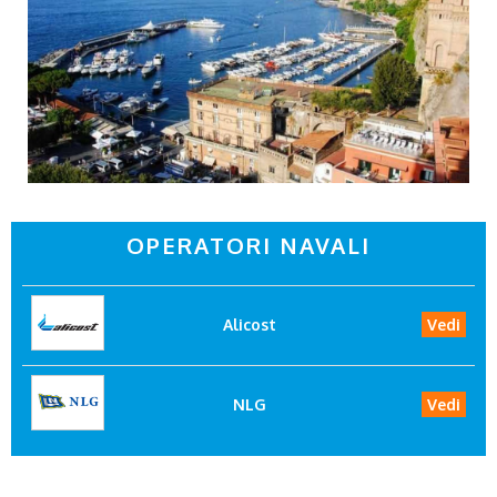
OPERATORI NAVALI
Alicost
Vedi
NLG
Vedi