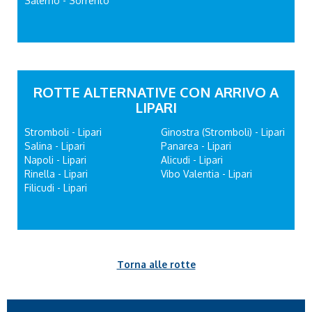
Salerno - Sorrento
ROTTE ALTERNATIVE CON ARRIVO A
LIPARI
Stromboli - Lipari
Ginostra (Stromboli) - Lipari
Salina - Lipari
Panarea - Lipari
Napoli - Lipari
Alicudi - Lipari
Rinella - Lipari
Vibo Valentia - Lipari
Filicudi - Lipari
Torna alle rotte