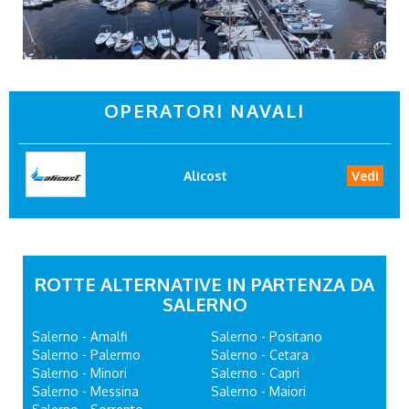
OPERATORI NAVALI
Alicost
Vedi
ROTTE ALTERNATIVE IN PARTENZA DA
SALERNO
Salerno - Amalfi
Salerno - Positano
Salerno - Palermo
Salerno - Cetara
Salerno - Minori
Salerno - Capri
Salerno - Messina
Salerno - Maiori