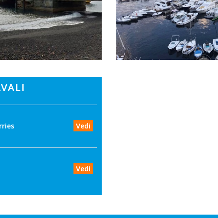
VALI
rries
Vedi
Vedi