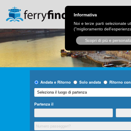
CHI SIAMO
OPER
Informativa
Noi e terze parti selezionate ut
("miglioramento dell'esperienza
Scopri di più e personali