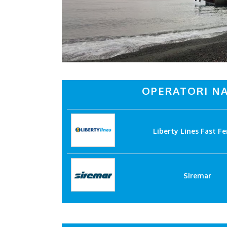
OPERATORI NA
Liberty Lines Fast Fe
Siremar