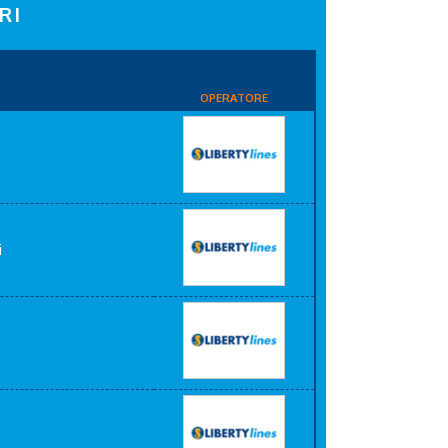
RI
OPERATORE
i
i