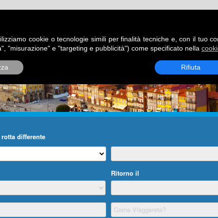
ATORI
DESTINAZIONI
ROTTE
BLOG
CONTATTI
P
ilizziamo cookie o tecnologie simili per finalità tecniche e, con il tuo c
", "misurazione" e "targeting e pubblicità") come specificato nella
cooki
zza
Rifiuta