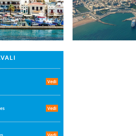
VALI
Vedi
ies
Vedi
es
Vedi