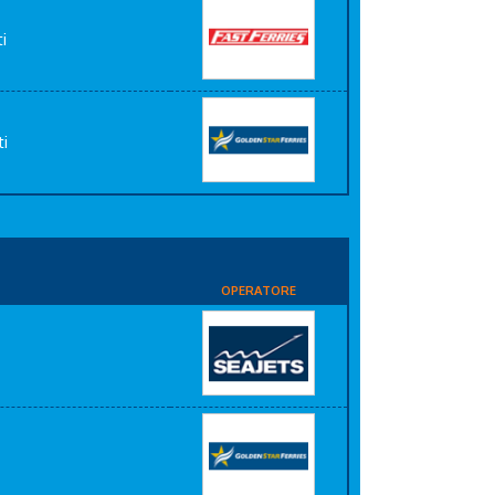
i
ti
OPERATORE
i