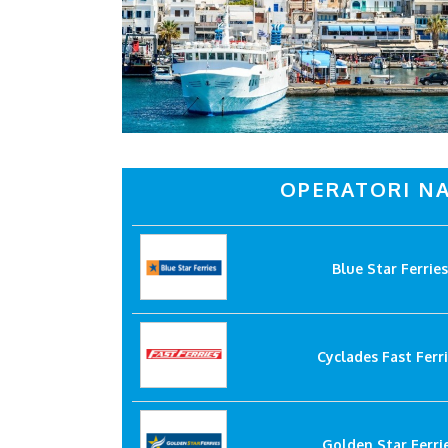
OPERATORI NA
Blue Star Ferries
Cyclades Fast Ferr
Golden Star Ferri