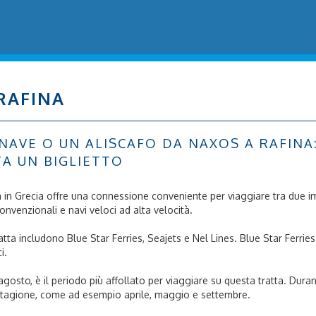
RAFINA
VE O UN ALISCAFO DA NAXOS A RAFINA: S
TA UN BIGLIETTO
fina in Grecia offre una connessione conveniente per viaggiare tra due 
i convenzionali e navi veloci ad alta velocità.
tta includono Blue Star Ferries, Seajets e Nel Lines. Blue Star Ferries 
i.
e agosto, è il periodo più affollato per viaggiare su questa tratta. Dura
ri stagione, come ad esempio aprile, maggio e settembre.