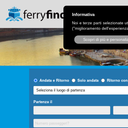
CHI SIAMO
OPER
Informativa
Noi e terze parti selezionate ut
("miglioramento dell'esperienza
Scopri di più e personali