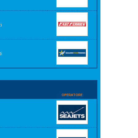
i
ti
OPERATORE
i