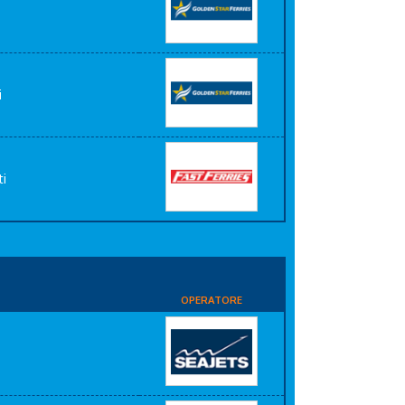
i
ti
OPERATORE
i