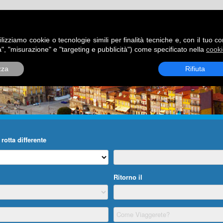
ATORI
DESTINAZIONI
ROTTE
BLOG
CONTATTI
P
ilizziamo cookie o tecnologie simili per finalità tecniche e, con il tuo c
", "misurazione" e "targeting e pubblicità") come specificato nella
cooki
zza
Rifiuta