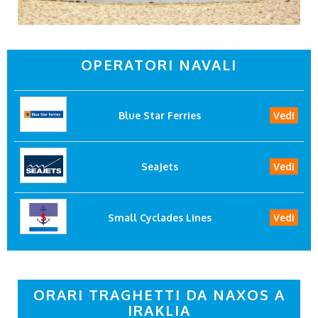
OPERATORI NAVALI
Blue Star Ferries
Vedi
SeaJets
Vedi
Small Cyclades Lines
Vedi
ORARI TRAGHETTI DA NAXOS A
IRAKLIA