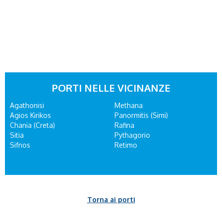
PORTI NELLE VICINANZE
Agathonisi
Methana
Agios Kirikos
Panormitis (Simi)
Chania (Creta)
Rafina
Sitia
Pythagorio
Sifnos
Retimo
Torna ai porti