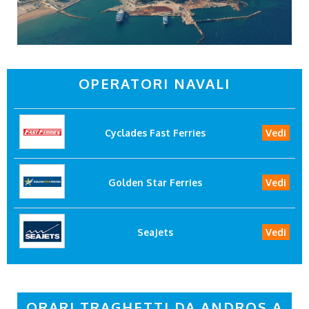
OPERATORI NAVALI
Cyclades Fast Ferries
Vedi
Golden Star Ferries
Vedi
SeaJets
Vedi
ORARI TRAGHETTI DA ANDROS A