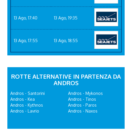
13 Ago, 17:40
13 Ago, 19:35
13 Ago, 17:55
13 Ago, 18:55
ROTTE ALTERNATIVE IN PARTENZA DA
ANDROS
Andros - Santorini
Andros - Mykonos
Andros - Kea
Andros - Tinos
Andros - Kythnos
Andros - Paros
Andros - Lavrio
Andros - Naxos