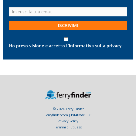
Inserisci
la
tua
ISCRIVIMI
email
Ho preso visione e accetto l'informativa sulla privacy
© 2026 Ferry Finder
Ferryfinder.com | Bit4trade LLC
Privacy Policy
Termini di utilizzo