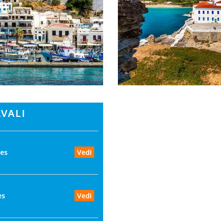
VALI
ies
Vedi
es
Vedi