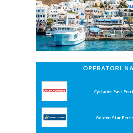
OPERATORI NA
Cyclades Fast Ferr
Golden Star Ferri