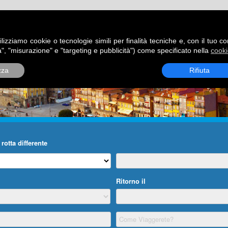
ATORI
DESTINAZIONI
ROTTE
BLOG
CONTATTI
P
ilizziamo cookie o tecnologie simili per finalità tecniche e, con il tuo c
", "misurazione" e "targeting e pubblicità") come specificato nella
cooki
zza
Rifiuta