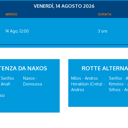
VENERDÌ, 14 AGOSTO 2026
ARRIVO
DURATA
14 Ago, 12:00
3 ore
RTENZA DA NAXOS
ROTTE ALTERNA
 Serifos
Naxos -
Milos - Andros
Serifos - 
 Anafi
Donoussa
Heraklion (Creta) -
Kimolos -
Andros
Sifnos - A
ssi