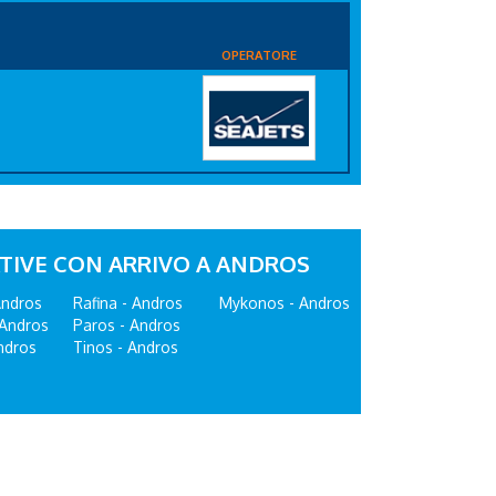
OPERATORE
TIVE CON ARRIVO A ANDROS
Andros
Rafina - Andros
Mykonos - Andros
 Andros
Paros - Andros
ndros
Tinos - Andros