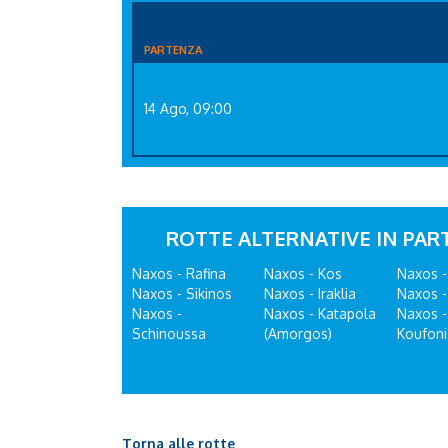
PARTENZA
14 Ago, 09:00
ROTTE ALTERNATIVE IN PA
Naxos - Rafina
Naxos - Kos
Naxos -
Naxos - Sikinos
Naxos - Iraklia
Naxos -
Naxos -
Naxos - Katapola
Naxos -
Schinoussa
(Amorgos)
Koufoni
Torna alle rotte