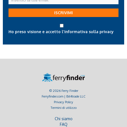
la
tua
ISCRIVIMI
email
Ho preso visione e accetto l'informativa sulla privacy
© 2026 Ferry Finder
Ferryfinder.com | Bit4trade LLC
Privacy Policy
Termini di utilizzo
Chi siamo
FAQ