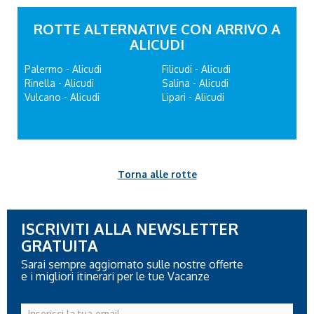
ROTTE ALTERNATIVE CON ARRIVO A
ALICUDI
Palermo - Alicudi
Filicudi - Alicudi
Rinella - Alicudi
Salina - Alicudi
Vulcano - Alicudi
Lipari - Alicudi
Torna alle rotte
ISCRIVITI ALLA NEWSLETTER
GRATUITA
Sarai sempre aggiornato sulle nostre offerte
e i migliori itinerari per le tue Vacanze
Inserisci