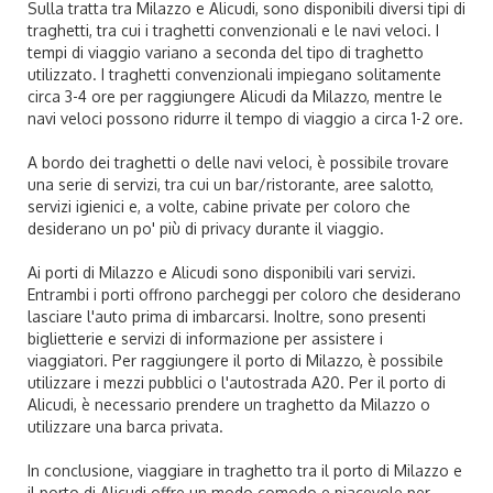
Sulla tratta tra Milazzo e Alicudi, sono disponibili diversi tipi di
traghetti, tra cui i traghetti convenzionali e le navi veloci. I
tempi di viaggio variano a seconda del tipo di traghetto
utilizzato. I traghetti convenzionali impiegano solitamente
circa 3-4 ore per raggiungere Alicudi da Milazzo, mentre le
navi veloci possono ridurre il tempo di viaggio a circa 1-2 ore.
A bordo dei traghetti o delle navi veloci, è possibile trovare
una serie di servizi, tra cui un bar/ristorante, aree salotto,
servizi igienici e, a volte, cabine private per coloro che
desiderano un po' più di privacy durante il viaggio.
Ai porti di Milazzo e Alicudi sono disponibili vari servizi.
Entrambi i porti offrono parcheggi per coloro che desiderano
lasciare l'auto prima di imbarcarsi. Inoltre, sono presenti
biglietterie e servizi di informazione per assistere i
viaggiatori. Per raggiungere il porto di Milazzo, è possibile
utilizzare i mezzi pubblici o l'autostrada A20. Per il porto di
Alicudi, è necessario prendere un traghetto da Milazzo o
utilizzare una barca privata.
In conclusione, viaggiare in traghetto tra il porto di Milazzo e
il porto di Alicudi offre un modo comodo e piacevole per