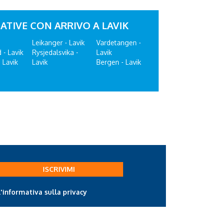
ATIVE CON ARRIVO A LAVIK
Leikanger - Lavik
Vardetangen -
 - Lavik
Rysjedalsvika -
Lavik
 Lavik
Lavik
Bergen - Lavik
ISCRIVIMI
l'informativa sulla privacy