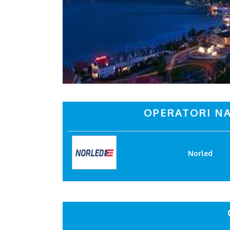
OPERATORI NA
Norled