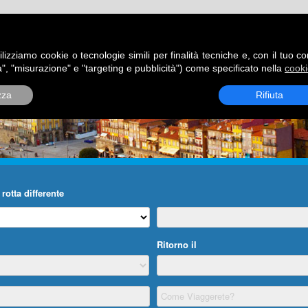
ATORI
DESTINAZIONI
ROTTE
BLOG
CONTATTI
P
ilizziamo cookie o tecnologie simili per finalità tecniche e, con il tuo c
", "misurazione" e "targeting e pubblicità") come specificato nella
cooki
zza
Rifiuta