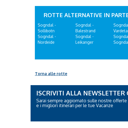
ROTTE ALTERNATIVE IN PAR
Sogndal -
Sogndal -
Sogndal
Sollibotn
Balestrand
Vardet
Sogndal -
Sogndal -
Sogndal
Nordeide
Leikanger
Sogndal
Torna alle rotte
ISCRIVITI ALLA NEWSLETTER
Sarai sempre aggiornato sulle nostre offerte
e i migliori itinerari per le tue Vacanze