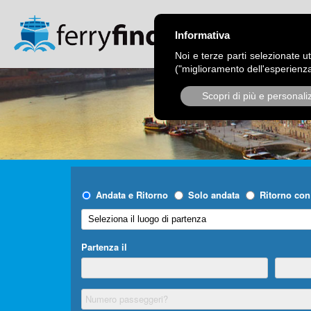
CHI SIAMO
OPER
Informativa
Noi e terze parti selezionate ut
("miglioramento dell'esperienza
Scopri di più e personali