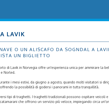
A LAVIK
VE O UN ALISCAFO DA SOGNDAL A LAVIK: 
ISTA UN BIGLIETTO
 porto di Lavik in Norvegia offre un'esperienza unica per ammirare la b
1 e Norled.
urante i mesi estivi, da giugno a agosto, quando molti visitatori si dir
offrendo la possibilità di godersi i panorami in tutta tranquillità.
versi tipi di traghetti. I traghetti tradizionali possono ospitare veicol
 catamarani che offrono un servizio più veloce, impiegando circa un'o