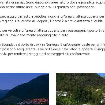
varietà di servizi. Sono disponibili aree ristoro dove è possibile acqui
ono anche offrire aree lounge e Wi-Fi gratuito per i passeggeri.
 parcheggio per auto e autobus, nonché un'area di attesa coperta per i
a regione. Dal centro di Sogndal, il porto è a breve distanza di guida.
o per veicoli e un'area di attesa coperta per i passeggeri. Il porto è r
orto di Lavik è facilmente raggiungibile in auto.
o di Sogndal e il porto di Lavik in Norvegia è un'opzione ideale per a
i possono scegliere tra la velocità delle navi veloci o godersi il viaggi
ervizi per rendere il viaggio dei passeggeri più confortevole.