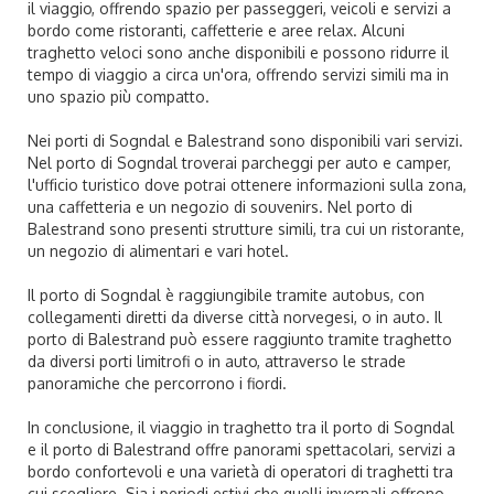
il viaggio, offrendo spazio per passeggeri, veicoli e servizi a
bordo come ristoranti, caffetterie e aree relax. Alcuni
traghetto veloci sono anche disponibili e possono ridurre il
tempo di viaggio a circa un'ora, offrendo servizi simili ma in
uno spazio più compatto.
Nei porti di Sogndal e Balestrand sono disponibili vari servizi.
Nel porto di Sogndal troverai parcheggi per auto e camper,
l'ufficio turistico dove potrai ottenere informazioni sulla zona,
una caffetteria e un negozio di souvenirs. Nel porto di
Balestrand sono presenti strutture simili, tra cui un ristorante,
un negozio di alimentari e vari hotel.
Il porto di Sogndal è raggiungibile tramite autobus, con
collegamenti diretti da diverse città norvegesi, o in auto. Il
porto di Balestrand può essere raggiunto tramite traghetto
da diversi porti limitrofi o in auto, attraverso le strade
panoramiche che percorrono i fiordi.
In conclusione, il viaggio in traghetto tra il porto di Sogndal
e il porto di Balestrand offre panorami spettacolari, servizi a
bordo confortevoli e una varietà di operatori di traghetti tra
cui scegliere. Sia i periodi estivi che quelli invernali offrono