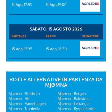
14 Ago, 17:53
14 Ago, 19:00
SABATO, 15 AGOSTO 2026
PARTENZA
ARRIVO
OPERATORE
15 Ago, 15:35
15 Ago, 16:50
ROTTE ALTERNATIVE IN PARTENZA DA
MJØMNA
Mjømna - Sollibotn
Mjømna - Bergen
Mjømna - Vik
Mjømna - Balestrand
Mjømna - Vardetangen
Mjømna - Leikanger
Mjømna - Nordeide
Mjømna - Rysjedalsvika