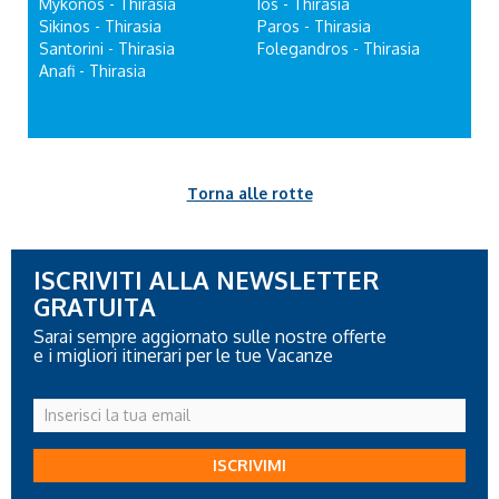
Mykonos - Thirasia
Ios - Thirasia
Sikinos - Thirasia
Paros - Thirasia
Santorini - Thirasia
Folegandros - Thirasia
Anafi - Thirasia
Torna alle rotte
ISCRIVITI ALLA NEWSLETTER
GRATUITA
Sarai sempre aggiornato sulle nostre offerte
e i migliori itinerari per le tue Vacanze
Inserisci
la
tua
ISCRIVIMI
email