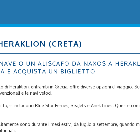
HERAKLION (CRETA)
AVE O UN ALISCAFO DA NAXOS A HERAKLIO
ATA E ACQUISTA UN BIGLIETTO
orto di Heraklion, entrambi in Grecia, offre diverse opzioni di viaggio.
nvenzionali e le navi veloci.
tratta, si includono Blue Star Ferries, SeaJets e Anek Lines. Queste c
solitamente sono durante i mesi estivi, da luglio a settembre, quando mol
utunnali.