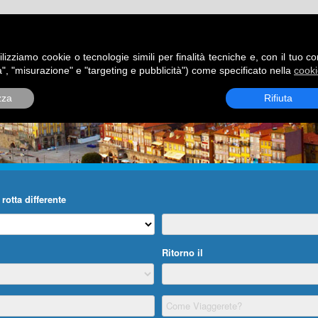
ATORI
DESTINAZIONI
ROTTE
BLOG
CONTATTI
P
ilizziamo cookie o tecnologie simili per finalità tecniche e, con il tuo c
", "misurazione" e "targeting e pubblicità") come specificato nella
cooki
zza
Rifiuta