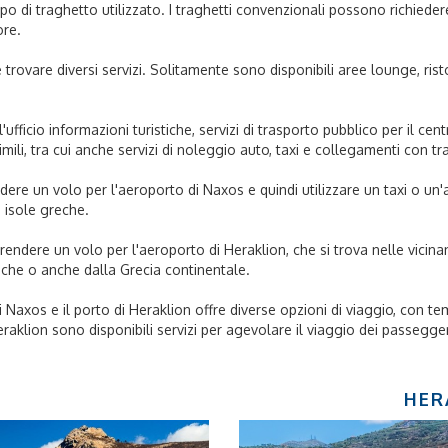
o di traghetto utilizzato. I traghetti convenzionali possono richiedere
ore.
e trovare diversi servizi. Solitamente sono disponibili aree lounge, rist
ufficio informazioni turistiche, servizi di trasporto pubblico per il cen
simili, tra cui anche servizi di noleggio auto, taxi e collegamenti con tra
dere un volo per l'aeroporto di Naxos e quindi utilizzare un taxi o un'
e isole greche.
endere un volo per l'aeroporto di Heraklion, che si trova nelle vicinanze
reche o anche dalla Grecia continentale.
di Naxos e il porto di Heraklion offre diverse opzioni di viaggio, con te
eraklion sono disponibili servizi per agevolare il viaggio dei passegger
HER