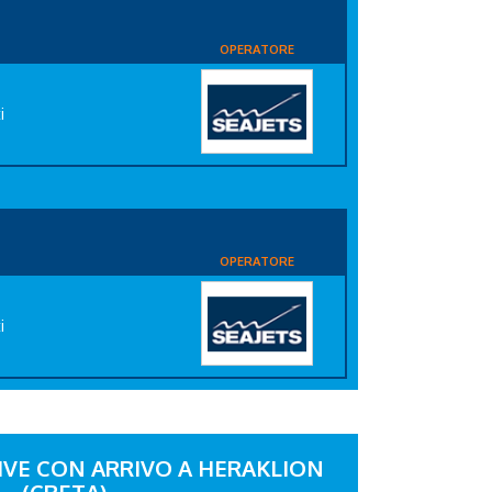
OPERATORE
i
OPERATORE
i
VE CON ARRIVO A HERAKLION
(CRETA)