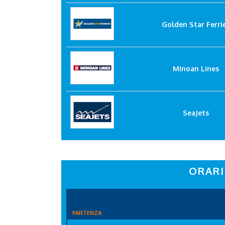
Golden Star Ferri
Minoan Lines
SeaJets
ORARI
PARTENZA