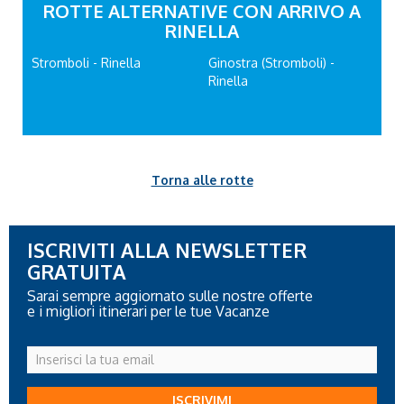
ROTTE ALTERNATIVE CON ARRIVO A
RINELLA
Stromboli - Rinella
Ginostra (Stromboli) -
Rinella
Torna alle rotte
ISCRIVITI ALLA NEWSLETTER
GRATUITA
Sarai sempre aggiornato sulle nostre offerte
e i migliori itinerari per le tue Vacanze
Inserisci
la
tua
ISCRIVIMI