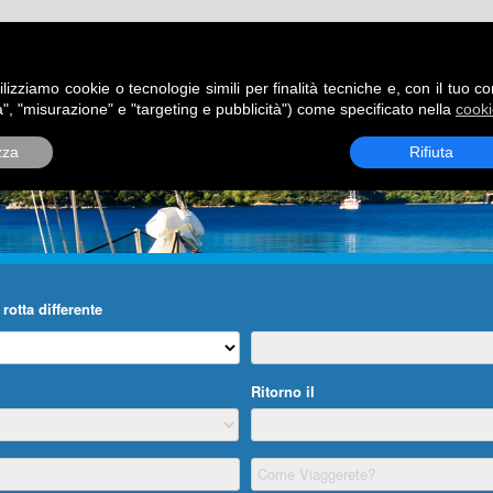
ATORI
DESTINAZIONI
ROTTE
BLOG
CONTATTI
P
ilizziamo cookie o tecnologie simili per finalità tecniche e, con il tuo c
", "misurazione" e "targeting e pubblicità") come specificato nella
cooki
zza
Rifiuta