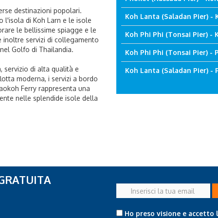
rse destinazioni popolari.
Koh Lanta (Saladan Pier) - 
 l'isola di Koh Larn e le isole
lorare le bellissime spiagge e le
Koh Phi Phi (Tonsai Pier) - K
 inoltre servizi di collegamento
nel Golfo di Thailandia.
Koh Phi Phi (Tonsai Pier) -
 servizio di alta qualità e
Koh Lanta (Saladan Pier) - 
lotta moderna, i servizi a bordo
haokoh Ferry rappresenta una
iente nelle splendide isole della
 GRATUITA
Inserisci
la
tua
Ho preso visione e accetto 
email