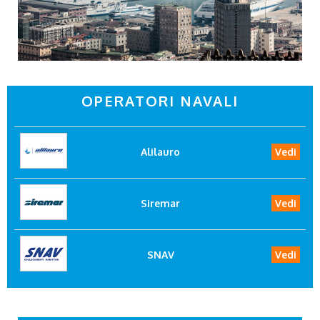
OPERATORI NAVALI
Alilauro
Vedi
Siremar
Vedi
SNAV
Vedi