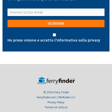
Inserisci
la
tua
ISCRIVIMI
email
Ho preso visione e accetto l'informativa sulla privacy
© 2026 Ferry Finder
Ferryfinder.com | Bit4trade LLC
Privacy Policy
Termini di utilizzo