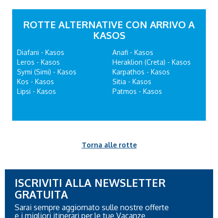
ROTTE ALTERNATIVE CON ARRIVO A
KASOS
Diafani - Kasos
Anafi - Kasos
Leros - Kasos
Heraklion (Creta) - Kasos
Symi (Simi) - Kasos
Karpathos - Kasos
Kos - Kasos
Sitia - Kasos
Lipsi - Kasos
Patmos - Kasos
Torna alle rotte
ISCRIVITI ALLA NEWSLETTER
GRATUITA
Sarai sempre aggiornato sulle nostre offerte
e i migliori itinerari per le tue Vacanze