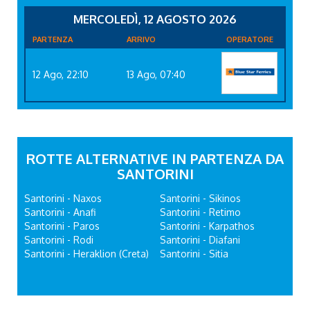
MERCOLEDÌ, 12 AGOSTO 2026
PARTENZA
ARRIVO
OPERATORE
12 Ago, 22:10
13 Ago, 07:40
ROTTE ALTERNATIVE IN PARTENZA DA
SANTORINI
Santorini - Naxos
Santorini - Sikinos
Santorini - Anafi
Santorini - Retimo
Santorini - Paros
Santorini - Karpathos
Santorini - Rodi
Santorini - Diafani
Santorini - Heraklion (Creta)
Santorini - Sitia