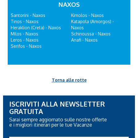
NAXOS
Santorini - Naxos
Kimolos - Naxos
Tinos - Naxos
Katapola (Amorgos) -
Heraklion (Creta) - Naxos
Naxos
Milos - Naxos
Schinoussa - Naxos
Leros - Naxos
Anafi - Naxos
Serifos - Naxos
Torna alle rotte
ISCRIVITI ALLA NEWSLETTER
GRATUITA
Sarai sempre aggiornato sulle nostre offerte
e i migliori itinerari per le tue Vacanze