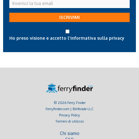
Inserisci
la
tua
ISCRIVIMI
email
Ho preso visione e accetto l'informativa sulla privacy
© 2026 Ferry Finder
Ferryfinder.com | Bit4trade LLC
Privacy Policy
Termini di utilizzo
Chi siamo