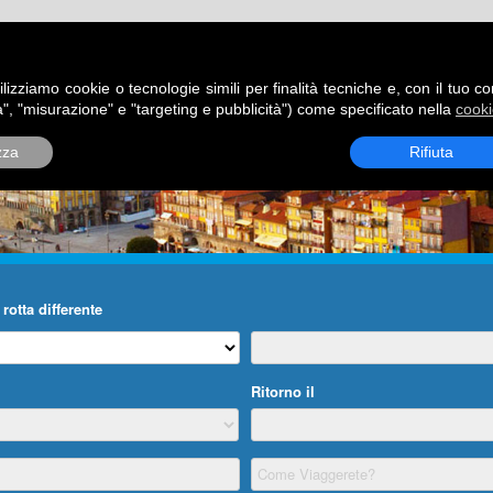
ATORI
DESTINAZIONI
ROTTE
BLOG
CONTATTI
P
ilizziamo cookie o tecnologie simili per finalità tecniche e, con il tuo c
", "misurazione" e "targeting e pubblicità") come specificato nella
cooki
zza
Rifiuta