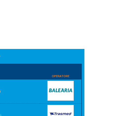
A
OPERATORE
i
i