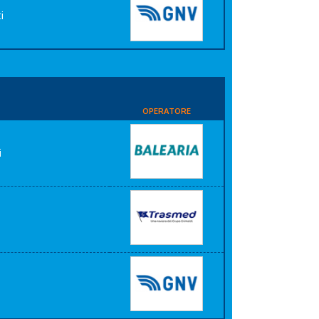
i
OPERATORE
i