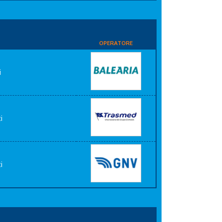
OPERATORE
i
i
i