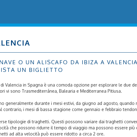
ALENCIA
VE O UN ALISCAFO DA IBIZA A VALENCIA: 
ISTA UN BIGLIETTO
porto di Valencia in Spagna è una comoda opzione per esplorare le due de
ratori vi sono Trasmediterránea, Balearia e Mediterranea Pitiusa.
i sono generalmente durante i mesi estivi, da giugno ad agosto, quand
Al contrario, i mesi di bassa stagione come gennaio e febbraio tendon
iverse tipologie di traghetti. Questi possono variare dai traghetti con
locità che possono ridurre il tempo di viaggio ma possono essere più c
etti ad alta velocità può essere ridotto a circa 2 ore.