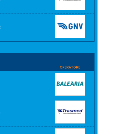
i
OPERATORE
i
i