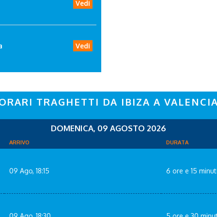
Vedi
a
Vedi
ORARI TRAGHETTI DA IBIZA A VALENCI
DOMENICA, 09 AGOSTO 2026
ARRIVO
DURATA
09 Ago, 18:15
6 ore e 15 minut
09 Ago, 18:30
5 ore e 30 minut