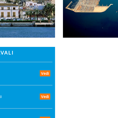
VALI
Vedi
i
Vedi