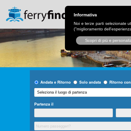
CHI SIAMO
OPER
Informativa
Noi e terze parti selezionate ut
("miglioramento dell'esperienza
Scopri di più e personali