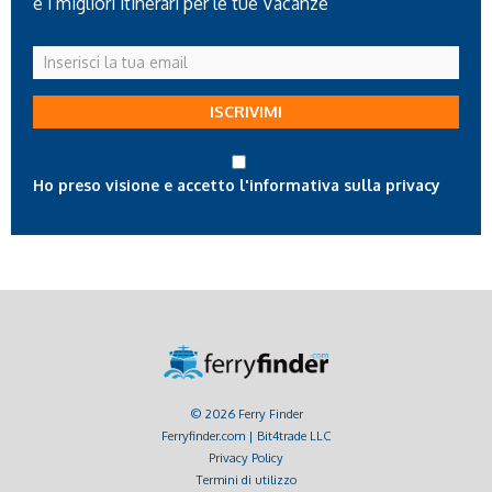
e i migliori itinerari per le tue Vacanze
Inserisci
la
tua
ISCRIVIMI
email
Ho preso visione e accetto l'informativa sulla privacy
© 2026 Ferry Finder
Ferryfinder.com | Bit4trade LLC
Privacy Policy
Termini di utilizzo