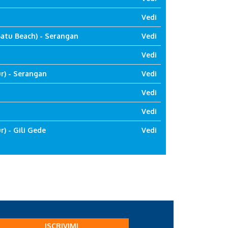
Vedi
atu Beach) - Serangan
Vedi
Vedi
r) - Serangan
Vedi
Vedi
Vedi
) - Gili Gede
Vedi
ISCRIVIMI