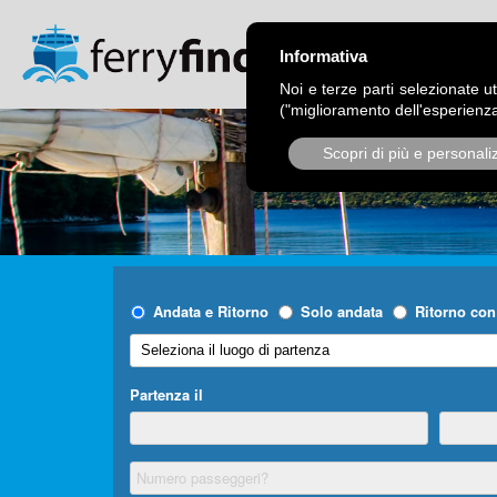
CHI SIAMO
OPER
Informativa
Noi e terze parti selezionate ut
("miglioramento dell'esperienza
Scopri di più e personali