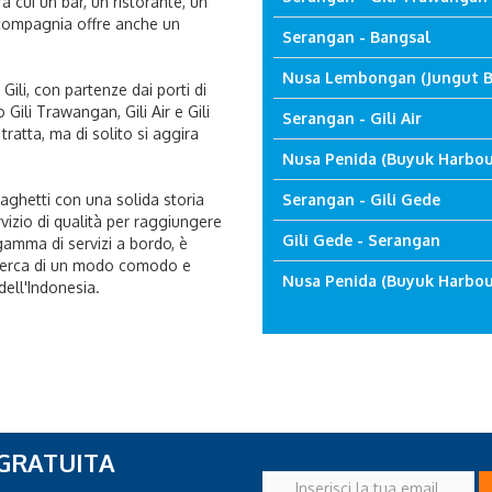
ra cui un bar, un ristorante, un
 compagnia offre anche un
Serangan - Bangsal
Nusa Lembongan (Jungut B
 Gili, con partenze dai porti di
 Gili Trawangan, Gili Air e Gili
Serangan - Gili Air
ratta, ma di solito si aggira
Nusa Penida (Buyuk Harbou
aghetti con una solida storia
Serangan - Gili Gede
rvizio di qualità per raggiungere
Gili Gede - Serangan
 gamma di servizi a bordo, è
n cerca di un modo comodo e
Nusa Penida (Buyuk Harbour
dell'Indonesia.
 GRATUITA
Inserisci