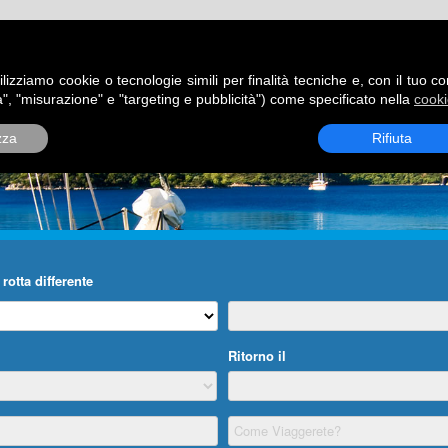
ATORI
DESTINAZIONI
ROTTE
BLOG
CONTATTI
P
ilizziamo cookie o tecnologie simili per finalità tecniche e, con il tuo c
", "misurazione" e "targeting e pubblicità") come specificato nella
cooki
zza
Rifiuta