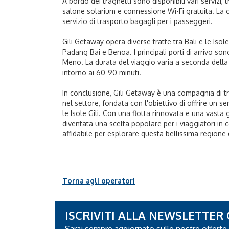
A bordo dei traghetti sono disponibili vari servizi, t
salone solarium e connessione Wi-Fi gratuita. La
servizio di trasporto bagagli per i passeggeri.
Gili Getaway opera diverse tratte tra Bali e le Isole
Padang Bai e Benoa. I principali porti di arrivo sono
Meno. La durata del viaggio varia a seconda della t
intorno ai 60-90 minuti.
In conclusione, Gili Getaway è una compagnia di tr
nel settore, fondata con l'obiettivo di offrire un se
le Isole Gili. Con una flotta rinnovata e una vasta
diventata una scelta popolare per i viaggiatori i
affidabile per esplorare questa bellissima regione 
Torna agli operatori
ISCRIVITI ALLA NEWSLETTER