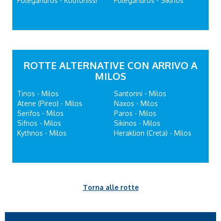
Folegandros - Koufonissi
Folegandros - Sikinos
ROTTE ALTERNATIVE CON ARRIVO A
MILOS
Tinos - Milos
Santorini - Milos
Atene (Pireo) - Milos
Naxos - Milos
Serifos - Milos
Paros - Milos
Sifnos - Milos
Sikinos - Milos
Kythnos - Milos
Heraklion (Creta) - Milos
Torna alle rotte