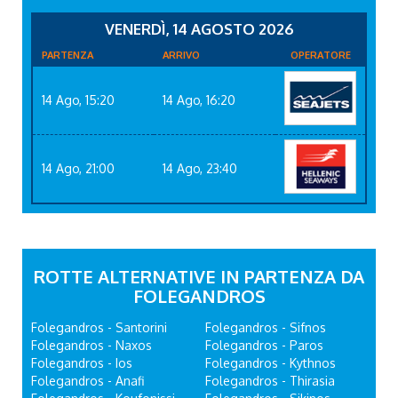
VENERDÌ, 14 AGOSTO 2026
PARTENZA
ARRIVO
OPERATORE
14 Ago, 15:20
14 Ago, 16:20
14 Ago, 21:00
14 Ago, 23:40
ROTTE ALTERNATIVE IN PARTENZA DA
FOLEGANDROS
Folegandros - Santorini
Folegandros - Sifnos
Folegandros - Naxos
Folegandros - Paros
Folegandros - Ios
Folegandros - Kythnos
Folegandros - Anafi
Folegandros - Thirasia