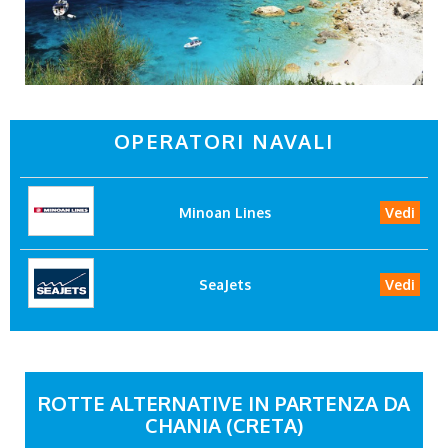
OPERATORI NAVALI
Minoan Lines
Vedi
SeaJets
Vedi
ROTTE ALTERNATIVE IN PARTENZA DA
CHANIA (CRETA)