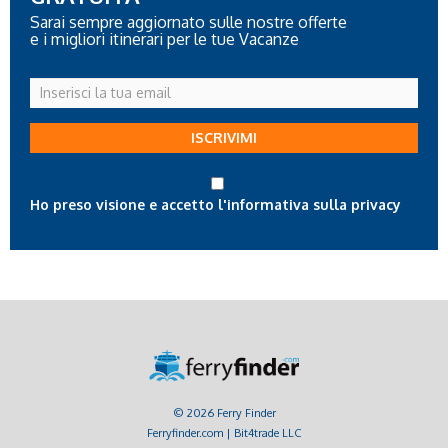
Sarai sempre aggiornato sulle nostre offerte
e i migliori itinerari per le tue Vacanze
Inserisci
la
tua
ISCRIVIMI
email
Ho preso visione e accetto l'informativa sulla privacy
© 2026 Ferry Finder
Ferryfinder.com | Bit4trade LLC