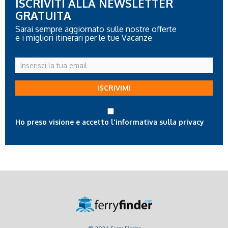
ISCRIVITI ALLA NEWSLETTER
GRATUITA
Sarai sempre aggiornato sulle nostre offerte
e i migliori itinerari per le tue Vacanze
Inserisci
la
tua
ISCRIVIMI
email
Ho preso visione e accetto l'informativa sulla privacy