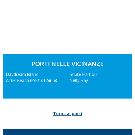
PORTI NELLE VICINANZE
Daydream Island
Shute Harbour
Airlie Beach (Port of Airlie)
Nelly Bay
Torna ai porti