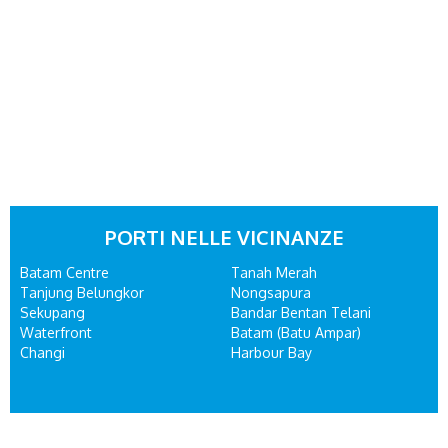
PORTI NELLE VICINANZE
Batam Centre
Tanah Merah
Tanjung Belungkor
Nongsapura
Sekupang
Bandar Bentan Telani
Waterfront
Batam (Batu Ampar)
Changi
Harbour Bay