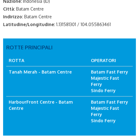
Nazione:
Indonesia (ID)
Città:
Batam Centre
Indirizzo:
Batam Centre
Latitudine/Longitudine:
1.131581301 / 104.055863461
ROTTE PRINCIPALI
ROTTA
OPERATORI
Tanah Merah - Batam Centre
Batam Fast Ferry
Majestic Fast
Ferry
Sindo Ferry
HarbourFront Centre - Batam
Batam Fast Ferry
Centre
Majestic Fast
Ferry
Sindo Ferry