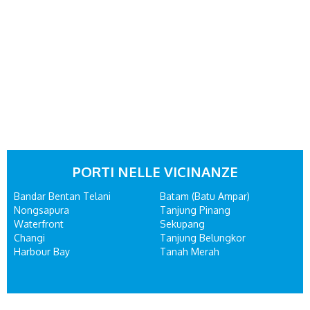
PORTI NELLE VICINANZE
Bandar Bentan Telani
Batam (Batu Ampar)
Nongsapura
Tanjung Pinang
Waterfront
Sekupang
Changi
Tanjung Belungkor
Harbour Bay
Tanah Merah