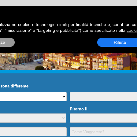
ATORI
DESTINAZIONI
ROTTE
BLOG
CONTATTI
P
ilizziamo cookie o tecnologie simili per finalità tecniche e, con il tuo c
", "misurazione" e "targeting e pubblicità") come specificato nella
cooki
zza
Rifiuta