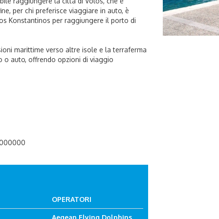
bile raggiungere la città di Volos, che è
ine, per chi preferisce viaggiare in auto, è
os Konstantinos per raggiungere il porto di
sioni marittime verso altre isole e la terraferma
o o auto, offrendo opzioni di viaggio
2000000
OPERATORI
Aegean Flying Dolphins