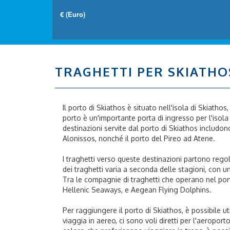
TRAGHETTI PER SKIATHO
Il porto di Skiathos è situato nell'isola di Skiathos,
porto è un'importante porta di ingresso per l'isola
destinazioni servite dal porto di Skiathos includo
Alonissos, nonché il porto del Pireo ad Atene.
I traghetti verso queste destinazioni partono rego
dei traghetti varia a seconda delle stagioni, con 
Tra le compagnie di traghetti che operano nel port
Hellenic Seaways, e Aegean Flying Dolphins.
Per raggiungere il porto di Skiathos, è possibile uti
viaggia in aereo, ci sono voli diretti per l'aeropor