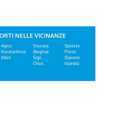
ORTI NELLE VICINANZE
Agios
Souvala
Spetses
Konstantinos
(Aegina)
Poros
Killini
Sigri
(Saronic
Chios
Islands)