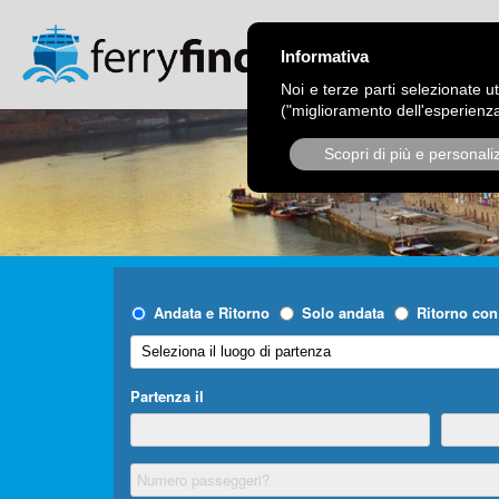
CHI SIAMO
OPER
Informativa
Noi e terze parti selezionate ut
("miglioramento dell'esperienza
Scopri di più e personali