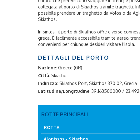
coloro che preferiscono viaggiare in treno, è possi
collegata al porto di Skiathos tramite traghetti. Inf
possibile prendere un traghetto da Volos o da Agi
Skiathos.
In sintesi, il porto di Skiathos offre diverse connes
greca. È facilmente accessibile tramite aereo, tren
convenienti per chiunque desideri visitare l'isola.
DETTAGLI DEL PORTO
Nazione:
Greece (GR)
Città:
Skiatho
Indirizzo:
Skiathos Port, Skiathos 370 02, Grecia
Latitudine/Longitudine:
39.163500000 / 23.49
ROTTE PRINCIPALI
ROTTA
Alonissos - Skiathos