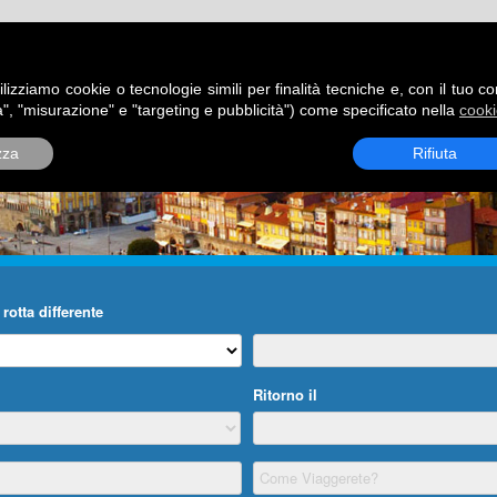
ATORI
DESTINAZIONI
ROTTE
BLOG
CONTATTI
P
ilizziamo cookie o tecnologie simili per finalità tecniche e, con il tuo c
", "misurazione" e "targeting e pubblicità") come specificato nella
cooki
zza
Rifiuta