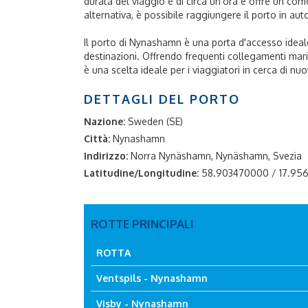
durata del viaggio è di circa un'ora e offre un com
alternativa, è possibile raggiungere il porto in aut
Il porto di Nynashamn è una porta d'accesso ideale
destinazioni. Offrendo frequenti collegamenti mari
è una scelta ideale per i viaggiatori in cerca di nu
DETTAGLI DEL PORTO
Nazione:
Sweden (SE)
Città:
Nynashamn
Indirizzo:
Norra Nynäshamn, Nynäshamn, Svezia
Latitudine/Longitudine:
58.903470000 / 17.9
ROTTE PRINCIPALI
ROTTA
Ventspils - Nynashamn
Visby - Nynashamn