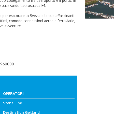
odo collegamento tra l'aeroporto e il porto. In
o utilizzando l'autostrada E4.
 per esplorare la Svezia e le sue affascinanti
ttimi, comode connessioni aeree e ferroviarie,
ove avventure.
56960000
OPERATORI
Stena Line
Destination Gotland