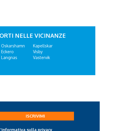
ORTI NELLE VICINANZE
Oskarshamn
Kapellskar
Eckero
Visby
Langnas
Vastervik
ISCRIVIMI
l'informativa sulla privacy