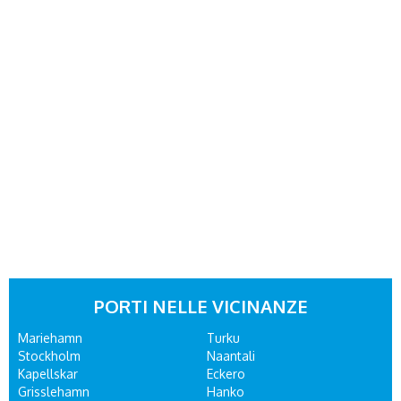
PORTI NELLE VICINANZE
Mariehamn
Turku
Stockholm
Naantali
Kapellskar
Eckero
Grisslehamn
Hanko