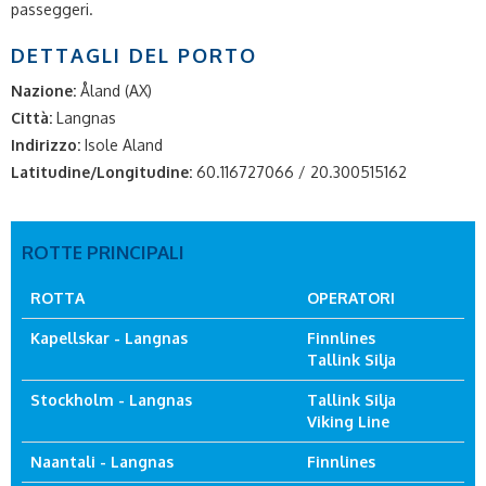
passeggeri.
DETTAGLI DEL PORTO
Nazione:
Åland (AX)
Città:
Langnas
Indirizzo:
Isole Aland
Latitudine/Longitudine:
60.116727066 / 20.300515162
ROTTE PRINCIPALI
ROTTA
OPERATORI
Kapellskar - Langnas
Finnlines
Tallink Silja
Stockholm - Langnas
Tallink Silja
Viking Line
Naantali - Langnas
Finnlines