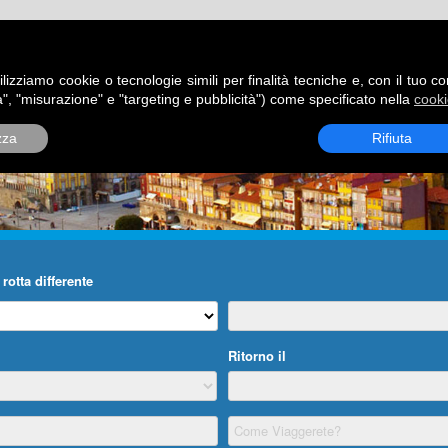
ATORI
DESTINAZIONI
ROTTE
BLOG
CONTATTI
P
ilizziamo cookie o tecnologie simili per finalità tecniche e, con il tuo c
", "misurazione" e "targeting e pubblicità") come specificato nella
cooki
zza
Rifiuta