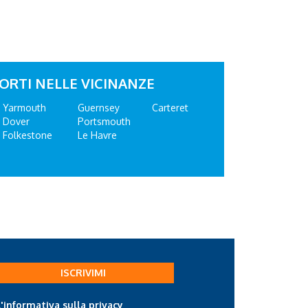
ORTI NELLE VICINANZE
Yarmouth
Guernsey
Carteret
Dover
Portsmouth
Folkestone
Le Havre
ISCRIVIMI
l'informativa sulla privacy