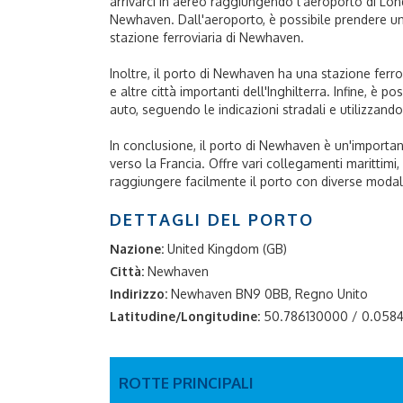
arrivarci in aereo raggiungendo l'aeroporto di Lon
Newhaven. Dall'aeroporto, è possibile prendere u
stazione ferroviaria di Newhaven.
Inoltre, il porto di Newhaven ha una stazione ferro
e altre città importanti dell'Inghilterra. Infine, è 
auto, seguendo le indicazioni stradali e utilizzand
In conclusione, il porto di Newhaven è un'importan
verso la Francia. Offre vari collegamenti marittimi,
raggiungere facilmente il porto con diverse modali
DETTAGLI DEL PORTO
Nazione:
United Kingdom (GB)
Città:
Newhaven
Indirizzo:
Newhaven BN9 0BB, Regno Unito
Latitudine/Longitudine:
50.786130000 / 0.058
ROTTE PRINCIPALI