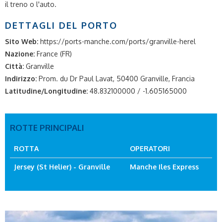
il treno o l'auto.
DETTAGLI DEL PORTO
Sito Web:
https://ports-manche.com/ports/granville-herel
Nazione:
France (FR)
Città:
Granville
Indirizzo:
Prom. du Dr Paul Lavat, 50400 Granville, Francia
Latitudine/Longitudine:
48.832100000 / -1.605165000
ROTTE PRINCIPALI
ROTTA
OPERATORI
Jersey (St Helier) - Granville
Manche Iles Express