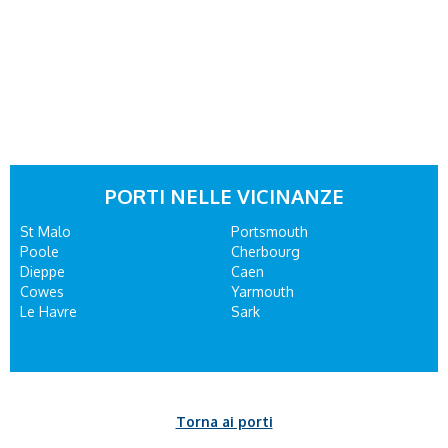
PORTI NELLE VICINANZE
St Malo
Portsmouth
Poole
Cherbourg
Dieppe
Caen
Cowes
Yarmouth
Le Havre
Sark
Torna ai porti