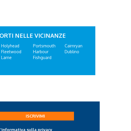
ORTI NELLE VICINANZE
Holyhead
Portsmouth
Cairnryan
Fleetwood
Harbour
Dublino
Larne
Fishguard
ISCRIVIMI
l'informativa sulla privacy