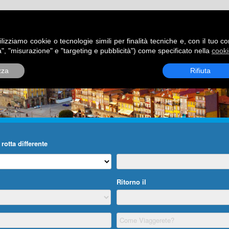
ATORI
DESTINAZIONI
ROTTE
BLOG
CONTATTI
P
ilizziamo cookie o tecnologie simili per finalità tecniche e, con il tuo c
", "misurazione" e "targeting e pubblicità") come specificato nella
cooki
zza
Rifiuta