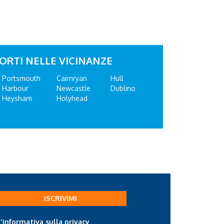
ORTI NELLE VICINANZE
Portsmouth
Cairnryan
Hull
Harbour
Newcastle
Dublino
Heysham
Holyhead
ISCRIVIMI
l'informativa sulla privacy