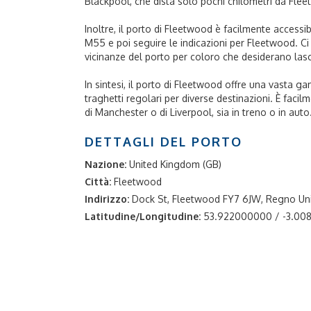
Blackpool, che dista solo pochi chilometri da Fle
Inoltre, il porto di Fleetwood è facilmente accessib
M55 e poi seguire le indicazioni per Fleetwood. Ci
vicinanze del porto per coloro che desiderano lasci
In sintesi, il porto di Fleetwood offre una vasta 
traghetti regolari per diverse destinazioni. È facil
di Manchester o di Liverpool, sia in treno o in auto
DETTAGLI DEL PORTO
Nazione:
United Kingdom (GB)
Città:
Fleetwood
Indirizzo:
Dock St, Fleetwood FY7 6JW, Regno Un
Latitudine/Longitudine:
53.922000000 / -3.0