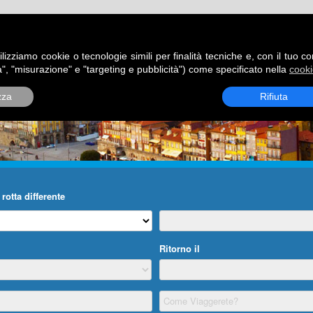
ATORI
DESTINAZIONI
ROTTE
BLOG
CONTATTI
P
ilizziamo cookie o tecnologie simili per finalità tecniche e, con il tuo c
", "misurazione" e "targeting e pubblicità") come specificato nella
cooki
zza
Rifiuta