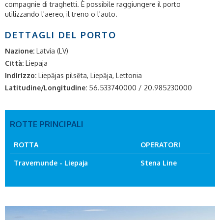
compagnie di traghetti. È possibile raggiungere il porto
utilizzando l'aereo, il treno o l'auto.
DETTAGLI DEL PORTO
Nazione:
Latvia (LV)
Città:
Liepaja
Indirizzo:
Liepājas pilsēta, Liepāja, Lettonia
Latitudine/Longitudine:
56.533740000 / 20.985230000
ROTTE PRINCIPALI
ROTTA
OPERATORI
Travemunde - Liepaja
Stena Line