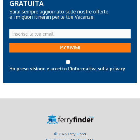
GRATUITA
Sarai sempre aggiornato sulle nostre offerte
e i migliori itinerari per le tue Vacanze
Inserisci
la
tua
ISCRIVIMI
email
Ho preso visione e accetto l'informativa sulla privacy
© 2026 Ferry Finder