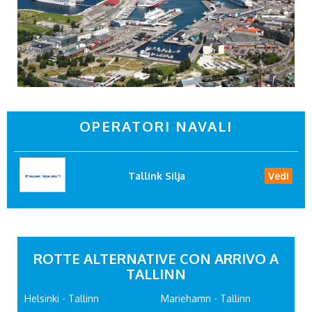
OPERATORI NAVALI
Tallink Silja
Vedi
ROTTE ALTERNATIVE CON ARRIVO A
TALLINN
Helsinki - Tallinn
Mariehamn - Tallinn