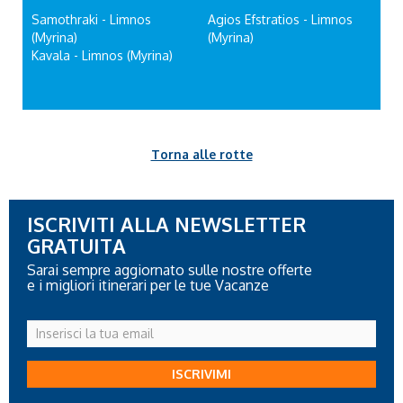
Samothraki - Limnos
Agios Efstratios - Limnos
(Myrina)
(Myrina)
Kavala - Limnos (Myrina)
Torna alle rotte
ISCRIVITI ALLA NEWSLETTER
GRATUITA
Sarai sempre aggiornato sulle nostre offerte
e i migliori itinerari per le tue Vacanze
Inserisci
la
tua
ISCRIVIMI
email