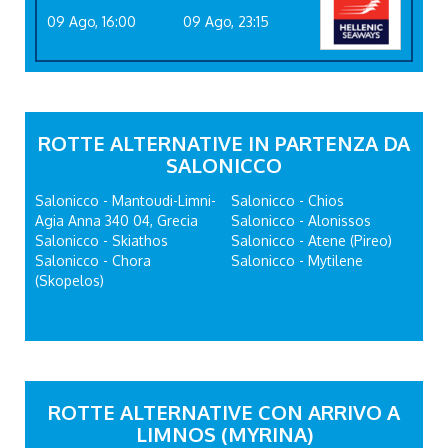
09 Ago, 16:00
09 Ago, 23:15
ROTTE ALTERNATIVE IN PARTENZA DA
SALONICCO
Salonicco - Mantoudi-Limni-
Salonicco - Chios
Agia Anna 340 04, Grecia
Salonicco - Alonissos
Salonicco - Skiathos
Salonicco - Atene (Pireo)
Salonicco - Chora
Salonicco - Mytilene
(Skopelos)
ROTTE ALTERNATIVE CON ARRIVO A
LIMNOS (MYRINA)