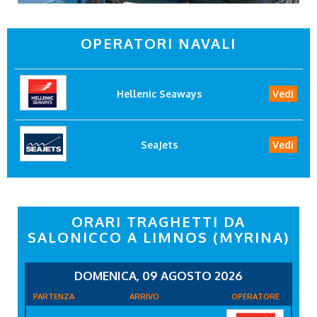
OPERATORI NAVALI
Hellenic Seaways
Vedi
SeaJets
Vedi
ORARI TRAGHETTI DA
SALONICCO A LIMNOS (MYRINA)
DOMENICA, 09 AGOSTO 2026
PARTENZA
ARRIVO
OPERATORE