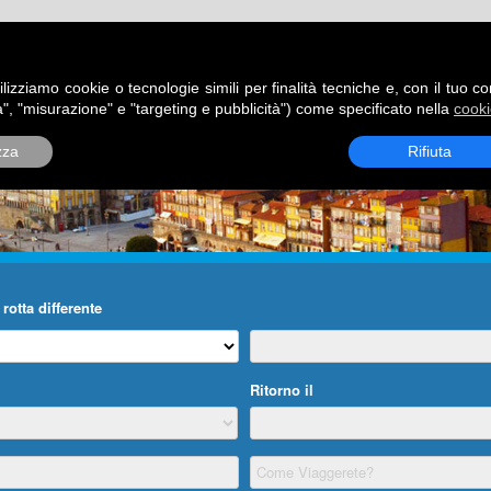
ATORI
DESTINAZIONI
ROTTE
BLOG
CONTATTI
P
ilizziamo cookie o tecnologie simili per finalità tecniche e, con il tuo c
", "misurazione" e "targeting e pubblicità") come specificato nella
cooki
zza
Rifiuta