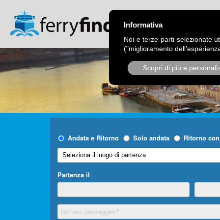
CHI SIAMO
OPER
Informativa
Noi e terze parti selezionate ut
("miglioramento dell'esperienza
Scopri di più e personali