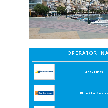
OPERATORI NA
Anek Lines
Blue Star Ferries