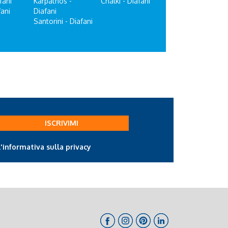
fani
Karpathos -
Chalki - Diafani
fani
Diafani
Santorini - Diafani
ISCRIVIMI
l'informativa sulla privacy