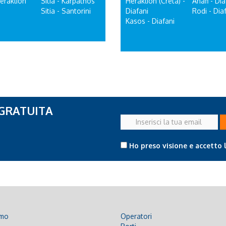
Heraklion
Sitia - Karpathos
Heraklion (Creta) -
Anafi - Dia
Sitia - Santorini
Diafani
Rodi - Dia
Kasos - Diafani
 GRATUITA
Inserisci
la
tua
Ho preso visione e accetto 
email
amo
Operatori