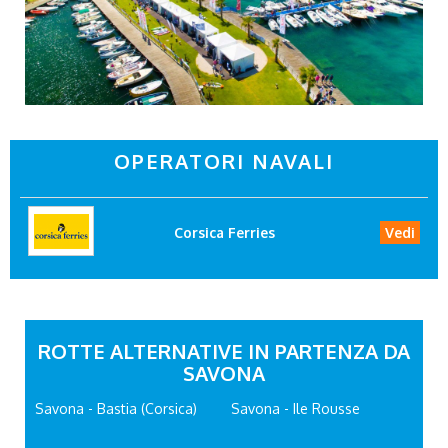
OPERATORI NAVALI
Corsica Ferries
Vedi
ROTTE ALTERNATIVE IN PARTENZA DA
SAVONA
Savona - Bastia (Corsica)
Savona - Ile Rousse