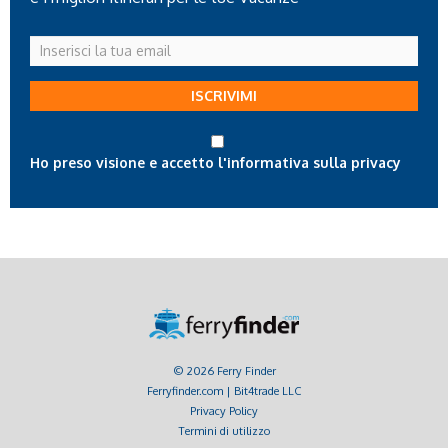
Inserisci
la
tua
ISCRIVIMI
email
Ho preso visione e accetto l'informativa sulla privacy
© 2026 Ferry Finder
Ferryfinder.com | Bit4trade LLC
Privacy Policy
Termini di utilizzo