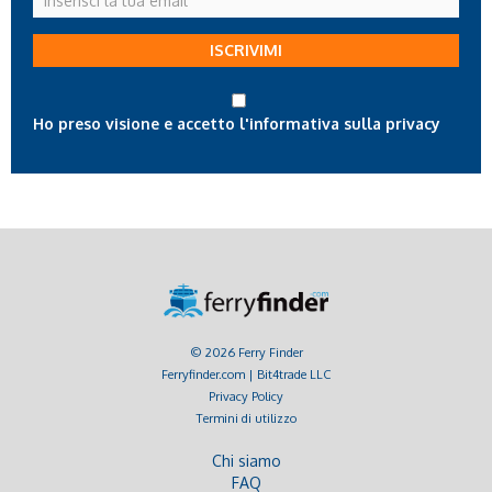
la
tua
ISCRIVIMI
email
Ho preso visione e accetto l'informativa sulla privacy
© 2026 Ferry Finder
Ferryfinder.com | Bit4trade LLC
Privacy Policy
Termini di utilizzo
Chi siamo
FAQ