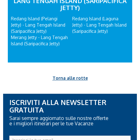
LANG TENGAH ISLAND (SARIPACIFICA
JETTY)
Redang Island (Pelangi
Redang Island (Laguna
Jetty) - Lang Tengah Island
Jetty) - Lang Tengah Island
(Saripacifica Jetty)
(Saripacifica Jetty)
Merang Jetty - Lang Tengah
Island (Saripacifica Jetty)
Torna alle rotte
ISCRIVITI ALLA NEWSLETTER
GRATUITA
Sarai sempre aggiornato sulle nostre offerte
e i migliori itinerari per le tue Vacanze
Inserisci