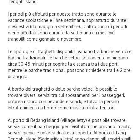
Tengah Island.
I periodi più affollati per queste tratte sono durante le
vacanze scolastiche e i fine settimana, soprattutto durante i
mesi estivi (da maggio a settembre). D'altro canto, i periodi
meno affollati sono durante la settimana e i mesi più
tranquilli come gennaio o novembre.
Le tipologie di traghetti disponibili variano tra barche veloci e
barche tradizionali. Le barche veloci solitamente impiegano
circa 30-45 minuti per coprire la distanza tra i due porti,
mentre le barche tradizionali possono richiedere tra 1 e 2 ore
di viaggio.
A bordo dei traghetti o delle barche veloci, è possibile
trovare diversi servizi tra cui spostamenti per i passeggeri,
un'area ristoro con bevande e snack, e talvolta persino
intrattenimento a bordo come musica o intrattenitori.
Al porto di Redang Island (Village Jetty) è possibile trovare
servizi come il parcheggio per i visitatori che arrivano in auto,
servizi igienici e un'area di attesa coperta. Al porto di Lang
Tengah Island (Saripacifica Jetty) sono disponibili servizi simili