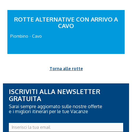
ROTTE ALTERNATIVE CON ARRIVO A
CAVO
Piombino - Cavo
Torna alle rotte
ISCRIVITI ALLA NEWSLETTER
GRATUITA
Sarai sempre aggiornato sulle nostre offerte
e i migliori itinerari per le tue Vacanze
Inserisci
la