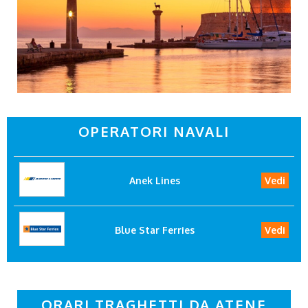
OPERATORI NAVALI
Anek Lines
Vedi
Blue Star Ferries
Vedi
ORARI TRAGHETTI DA ATENE