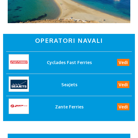
OPERATORI NAVALI
Cyclades Fast Ferries
Vedi
SeaJets
Vedi
Zante Ferries
Vedi