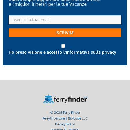
e i migliori itinerari per le tue Vacanze
Inserisci
la
tua
ISCRIVIMI
email
Ho preso visione e accetto l'informativa sulla privacy
© 2026 Ferry Finder
Ferryfinder.com | Bit4trade LLC
Privacy Policy
Termini di utilizzo